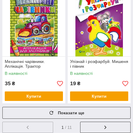
Механічні чарівники.
Упізнай і розфарбуй. Мишеня
Аплікація. Трактор
і півник
В наявності
В наявності
35
19
₴
₴
Купити
Купити
Показати ще
1
/ 11