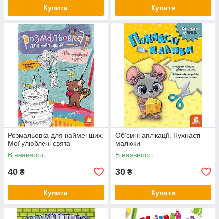
Купити
Купити
Розмальовка для найменших.
Об'ємні аплікації. Пухнасті
Мої улюблені свята
малюки
В наявності
В наявності
40
30
₴
₴
Купити
Купити