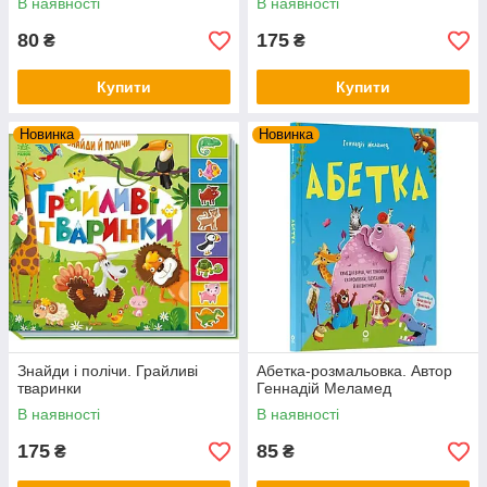
В наявності
В наявності
80
175
₴
₴
Купити
Купити
Новинка
Новинка
Знайди і полічи. Грайливі
Абетка-розмальовка. Автор
тваринки
Геннадій Меламед
В наявності
В наявності
175
85
₴
₴