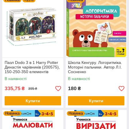
Пазл Dodo 3 в 1 Harry Potter
Школа Кенгуру. Логоритміка.
Династія чарівників (200575),
Моторні пальчики. Автор Л.І.
150-250-350 елементів
Сосненко
В наявності
В наявності
335,75
180
₴
₴
395 ₴
Купити
Купити
Новинка
Новинка