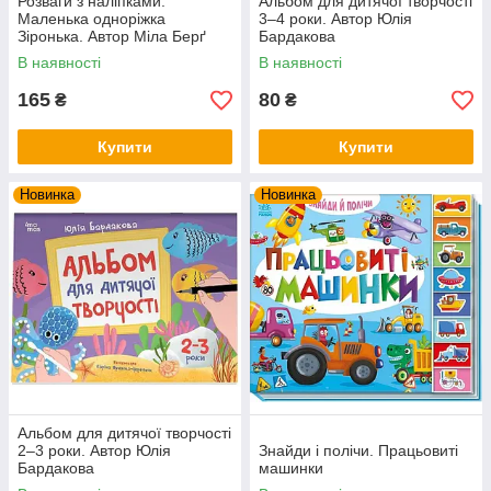
Розваги з наліпками.
Альбом для дитячої творчості
Маленька одноріжка
3–4 роки. Автор Юлія
Зіронька. Автор Міла Берґ
Бардакова
В наявності
В наявності
165
80
₴
₴
Купити
Купити
Новинка
Новинка
Альбом для дитячої творчості
2–3 роки. Автор Юлія
Знайди і полічи. Працьовиті
Бардакова
машинки