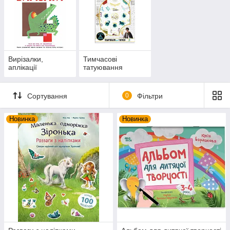
Вирізалки,
Тимчасові
аплікації
татуювання
Сортування
0
Фільтри
Новинка
Новинка