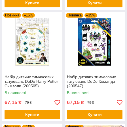
Купити
Купити
Новинка
–15%
Новинка
–15%
Набір дитячих тимчасових
Набір дитячих тимчасових
татуювань DoDo Harry Potter
татуювань DoDo Команда
Символи (200505)
(200547)
В наявності
В наявності
67,15
67,15
₴
₴
79 ₴
79 ₴
Купити
Купити
Новинка
–15%
Новинка