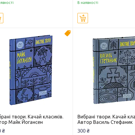
аявності
В наявності
Купити
Купити
Новинка
рані твори. Качай класиків.
Вибрані твори. Качай кла
тор Майк Йогансен
Автор Василь Стефаник
 ₴
300 ₴