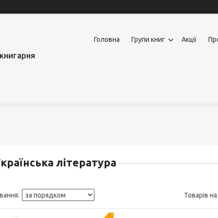
Головна
Групи книг
Акції
Пр
книгарня
країнська література
Новинка