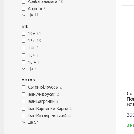
Абабагаламага
10
Апріорі
5
Ще 11
Вік
10+
21
12+
13
14+
3
15+
1
16 +
1
Ще 7
Автор
Євген Білоусов
2
Св
Іван Андрусяк
2
Пов
Іван Багряний
3
Ва
Іван Карпенко-Карий
2
359
Іван Котляревський
4
Ще 57
В н