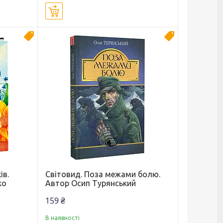
Купити
Новинка
Новинка
ів.
Світовид. Поза межами болю.
ко
Автор Осип Турянський
159 ₴
В наявності