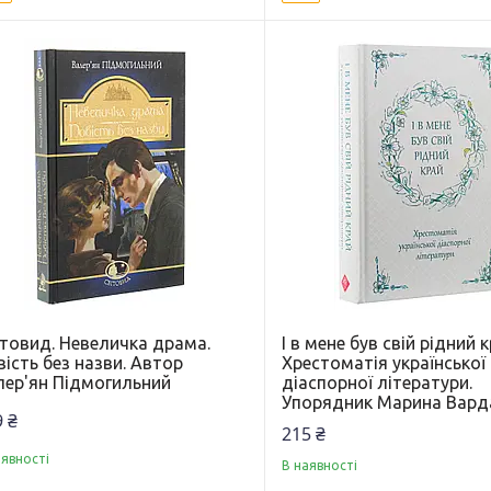
ітовид. Невеличка драма.
І в мене був свій рідний к
ість без назви. Автор
Хрестоматія української
лер'ян Підмогильний
діаспорної літератури.
Упорядник Марина Вард
 ₴
215 ₴
аявності
В наявності