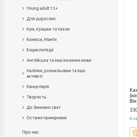
Young adult 15+
Для дорослих
Ігри, іграшки та пазли
Комікси, Манґи
Енциклопедії
Англійська та інші іноземні мови
Наліпки, розмальовки та інші
активіті
Канцелярія
Ка
(к
Творчість
Ві
До Зимових свят
330
Останні примірники
В н
Про нас