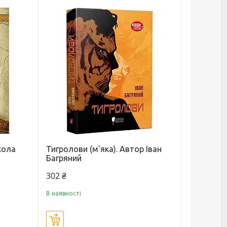
кола
Тигролови (м'яка). Автор Іван
Багряний
302 ₴
В наявності
Купити