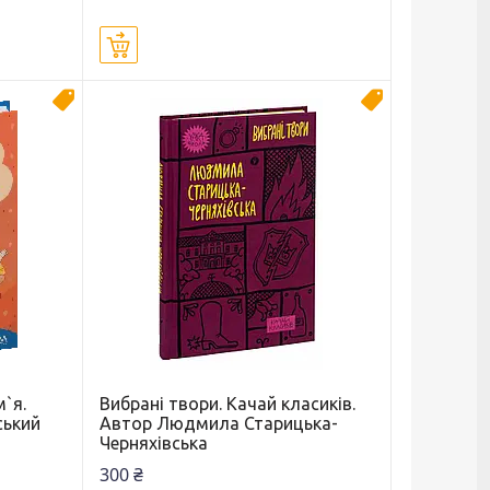
Купити
Новинка
Новинка
м`я.
Вибрані твори. Качай класиків.
ський
Автор Людмила Старицька-
Черняхівська
300 ₴