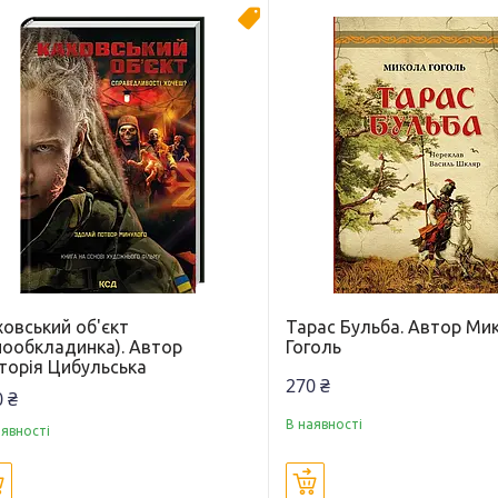
Новинка
ховський об'єкт
Тарас Бульба. Автор Ми
інообкладинка). Автор
Гоголь
кторія Цибульська
270 ₴
 ₴
В наявності
аявності
Купити
Купити