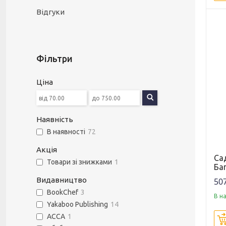
Відгуки
Фільтри
Ціна
Наявність
В наявності
72
Акція
Сад
Товари зі знижками
1
Ба
Видавництво
507
BookChef
3
В н
Yakaboo Publishing
14
АССА
1