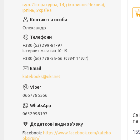
вул. Літературна, 14д (колишня Чехова),
Ірпінь, Україна
Олександр
+380 (63) 299-81-97
Інтернет магазин 10-19
+380 (66) 778-55-66
0984114937
katebooks@ukr.net
0667785566
0632998197
Св
та
159
Facebook
https://www.facebook.com/katebo
oksirpin/