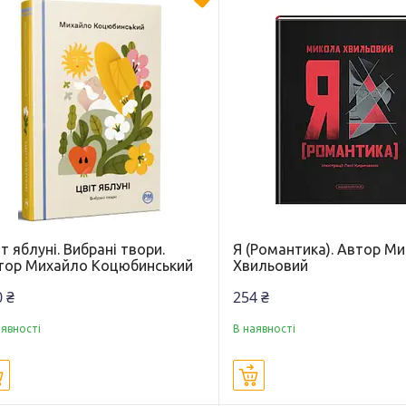
т яблуні. Вибрані твори.
Я (Романтика). Автор М
тор Михайло Коцюбинський
Хвильовий
 ₴
254 ₴
аявності
В наявності
Купити
Купити