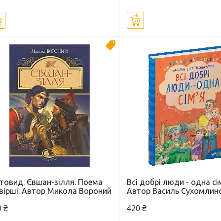
Купити
Купити
Новинка
ітовид. Євшан-зілля. Поема
Всі добрі люди - одна сі
 вірші. Автор Микола Вороний
Автор Василь Сухомлин
 ₴
420 ₴