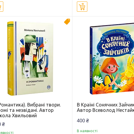
Купити
Купити
Новинка
Романтика). Вибрані твори.
В Країні Сонячних Зайчик
омі та незвідані. Автор
Автор Всеволод Нестай
кола Хвильовий
400 ₴
 ₴
В наявності
аявності