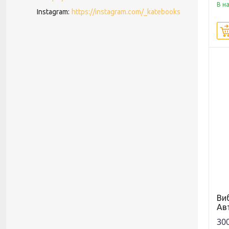
В н
Instagram
https://instagram.com/_katebooks
Виб
Ав
300