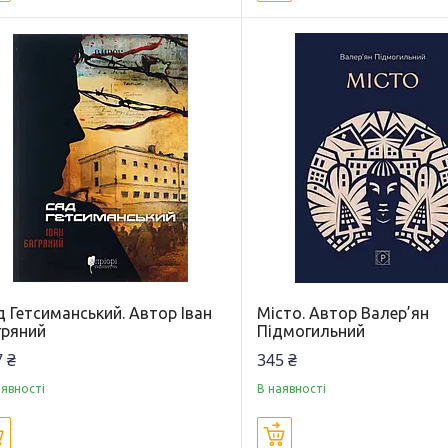
 Гетсиманський. Автор Іван
Місто. Автор Валер’ян
гряний
Підмогильний
 ₴
345 ₴
аявності
В наявності
Купити
Купити