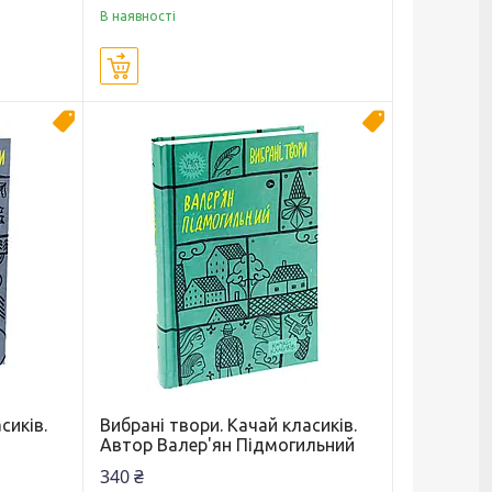
В наявності
Купити
Новинка
Новинка
сиків.
Вибрані твори. Качай класиків.
Автор Валер'ян Підмогильний
340 ₴