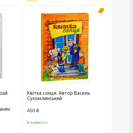
Новинка
рай.
Квітка сонця. Автор Василь
Сухомлинський
анян
450 ₴
В наявності