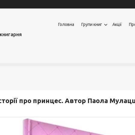
Головна
Групи книг
Акції
Пр
книгарня
сторії про принцес. Автор Паола Мулацц