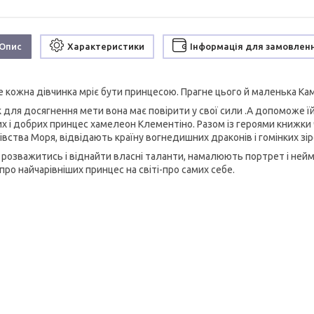
Опис
Характеристики
Інформація для замовлен
 кожна дівчинка мріє бути принцесою. Прагне цього й маленька Кам
 для досягнення мети вона має повірити у свої сили .А допоможе їй
их і добрих принцес хамелеон Клементіно. Разом із героями книжки 
івства Моря, відвідають країну вогнедишних драконів і гомінких зір
 розважитись і віднайти власні таланти, намалюють портрет і ней
про найчарівніших принцес на світі-про самих себе.