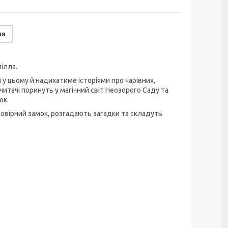
ня
ілла.
 у цьому й надихатиме історіями про чарівних,
читачі поринуть у магічний світ Неозорого Саду та
ок.
мовірний замок, розгадають загадки та складуть