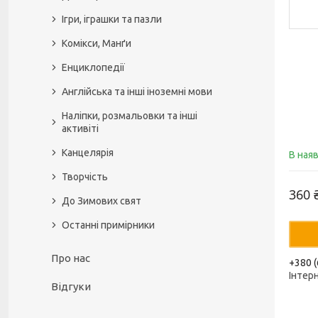
Ігри, іграшки та пазли
Комікси, Манґи
Енциклопедії
Англійська та інші іноземні мови
Наліпки, розмальовки та інші
активіті
Канцелярія
В ная
Творчість
360 
До Зимових свят
Останні примірники
Про нас
+380 (
Інтер
Відгуки