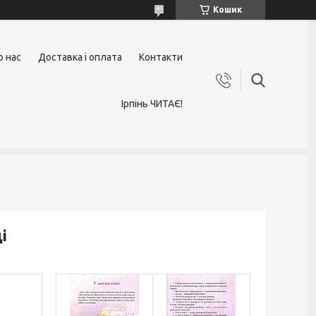
Кошик
о нас
Доставка і оплата
Контакти
Ірпінь ЧИТАЄ!
і