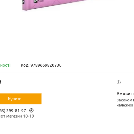
вності
Код:
9789669820730
₴
Купити
Законом не передбачено повернення та обмін даного товару
належної
63) 299-81-97
нет магазин 10-19