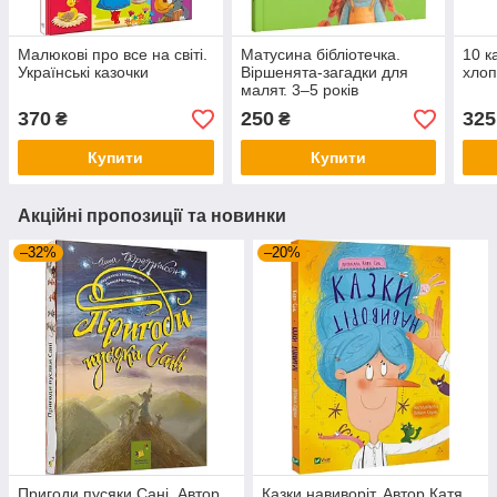
Малюкові про все на світі.
Матусина бібліотечка.
10 к
Українські казочки
Віршенята-загадки для
хлоп
малят. 3–5 років
370
250
325
₴
₴
Купити
Купити
Акційні пропозиції та новинки
–32%
–20%
Пригоди пусяки Сані. Автор
Казки навиворіт. Автор Катя