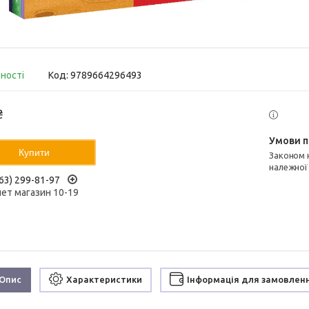
вності
Код:
9789664296493
₴
Купити
Законом не передбачено повернення та обмін даного товару
належної
63) 299-81-97
нет магазин 10-19
Опис
Характеристики
Інформація для замовлен