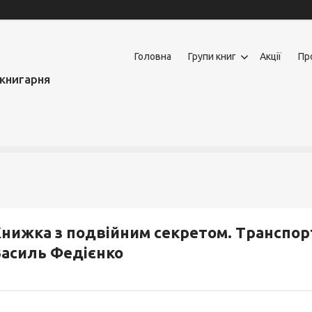
Головна
Групи книг
Акції
Пр
книгарня
нижка з подвійним секретом. Транспорт
асиль Федієнко