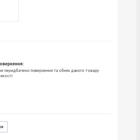
 якості
ня