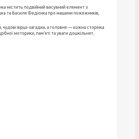
нка містить подвійний висувний елемент з
шка та Василя Федієнка про машини пожежників,
 чудові вірші-загадки, а головне — кожна сторінка
рібної моторики, пам’яті та уваги дошкільнят.