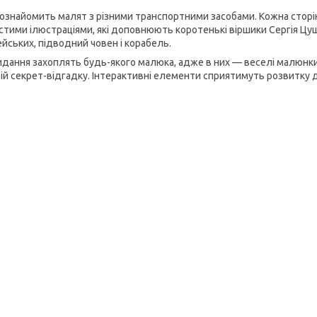
 ознайомить малят з різними транспортними засобами. Кожна сторі
стими ілюстраціями, які доповнюють коротенькі віршики Сергія Цу
ейських, підводний човен і корабель.
видання захоплять будь-якого малюка, адже в них — веселі малюнки,
вій секрет-відгадку. Інтерактивні елементи сприятимуть розвитку д