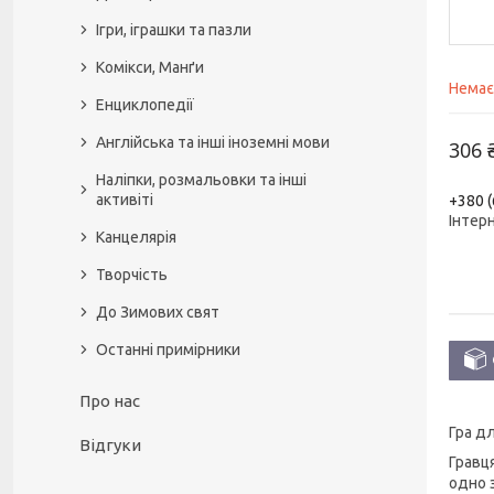
Ігри, іграшки та пазли
Комікси, Манґи
Немає
Енциклопедії
Англійська та інші іноземні мови
306 
Наліпки, розмальовки та інші
активіті
+380 (
Інтер
Канцелярія
Творчість
До Зимових свят
Останні примірники
Про нас
Гра дл
Відгуки
Гравц
одно 