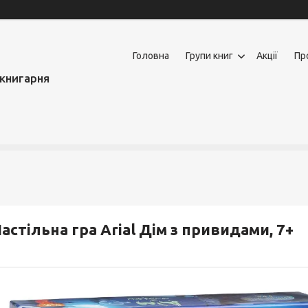
Головна
Групи книг
Акції
Пр
книгарня
астільна гра Arial Дім з привидами, 7+