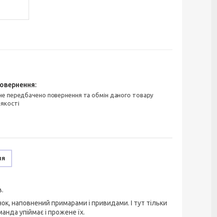
 якості
ня
в.
к, наповнений примарами і привидами. І тут тільки
анда упіймає і прожене їх.