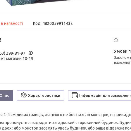
 в наявності
Код:
4820059911432
₴
63) 299-81-97
Законом не передбачено повернення та обмін даного товару
нет магазин 10-19
належної
Опис
Характеристики
Інформація для замовлен
я 2-4 сміливих гравців, які нічого не бояться : ні монстрів, ні привиді
ям пропонується відвідати загадковий старовинний будинок. Будино
з двох : або монстри заселять увесь будинок, або ваша відважна ком