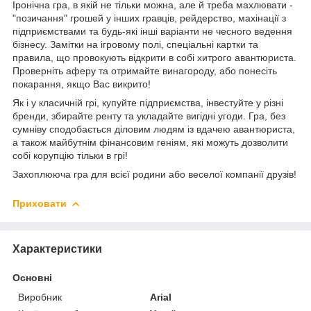
Іронічна гра, в якій не тільки можна, але й треба махлювати -
"позичання" грошей у інших гравців, рейдерство, махінації з
підприємствами та будь-які інші варіанти не чесного ведення
бізнесу. Замітки на ігровому полі, спеціальні картки та
правила, що провокують відкрити в собі хитрого авантюриста.
Проверніть аферу та отримайте винагороду, або понесіть
покарання, якщо Вас викрито!
Як і у класичній грі, купуйте підприємства, інвестуйте у різні
бренди, збирайте ренту та укладайте вигідні угоди. Гра, без
сумніву сподобається діловим людям із вдачею авантюриста,
а також майбутнім фінансовим геніям, які можуть дозволити
собі корупцію тільки в грі!
Захоплююча гра для всієї родини або веселої компанії друзів!
Приховати
Характеристики
Основні
Виробник
Arial