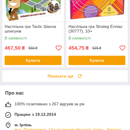
Настільна гра Tactic Школа
Настільна гра Strateg Елліас
шпигунів
(30777), 10+
В наявності
В наявності
467,50
454,75
₴
₴
550 ₴
535 ₴
Купити
Купити
Показати ще
Про нас
100% позитивних з 267 відгуків за рік
Працює з 19.12.2014
м. Ірпінь
вул. Літературна, 14д (колишня Чехова), Ірпінь, Україна