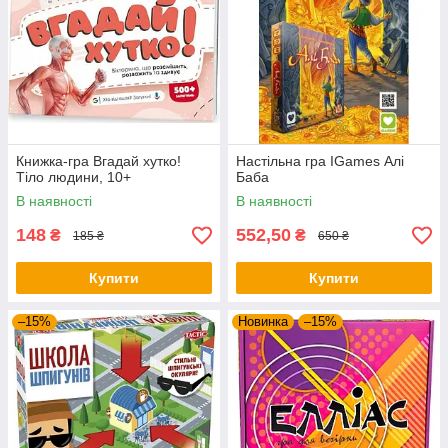
Книжка-гра Вгадай хутко!
Настільна гра IGames Алі
Тіло людини, 10+
Баба
В наявності
В наявності
148
552,50
₴
₴
185 ₴
650 ₴
Купити
Купити
–15%
Новинка
–15%