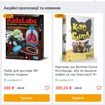
Акційні пропозиції та новинки
–20%
–20%
Карткова гра Bombat Game
Набір для дослідів 4M
Котобанда, або як мишача
Органи людини
мафія за сир боролася! 9+
В наявності
В наявності
280
399,20
₴
₴
350 ₴
499 ₴
Купити
Купити