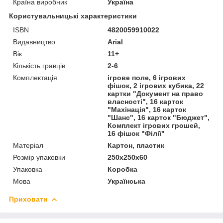
Країна виробник
Україна
Користувальницькі характеристики
ISBN
4820059910022
Видавництво
Arial
Вік
11+
Кількість гравців
2-6
Комплектація
ігрове поле, 6 ігрових
фішок, 2 ігрових кубика, 22
картки "Документ на право
власності", 16 карток
"Махінація", 16 карток
"Шанс", 16 карток "Бюджет",
Комплект ігрових грошей,
16 фішок "Філії"
Матеріал
Картон, пластик
Розмір упаковки
250х250х60
Упаковка
Коробка
Мова
Українська
Приховати