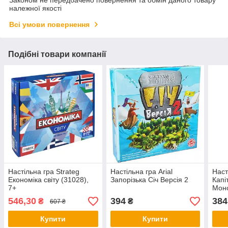
належної якості
Всі умови повернення
Подібні товари компанії
Настільна гра Strateg
Настільна гра Arial
Наст
Економіка світу (31028),
Запорізька Січ Версія 2
Капіт
7+
Моно
546,30
394
384
₴
₴
607 ₴
Купити
Купити