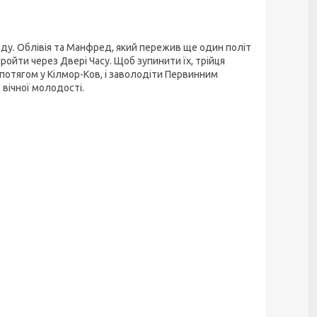
вду. Облівія та Манфред, який пережив ще один політ
пройти через Двері Часу. Щоб зупинити їх, трійця
 потягом у Кілмор-Ков, і заволодіти Первинним
 вічної молодості.