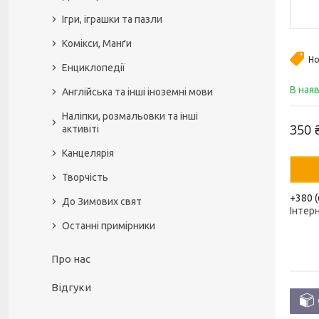
Ігри, іграшки та пазли
Комікси, Манґи
Но
Енциклопедії
В ная
Англійська та інші іноземні мови
Наліпки, розмальовки та інші
350 
активіті
Канцелярія
Творчість
+380 (
До Зимових свят
Інтер
Останні примірники
Про нас
Відгуки