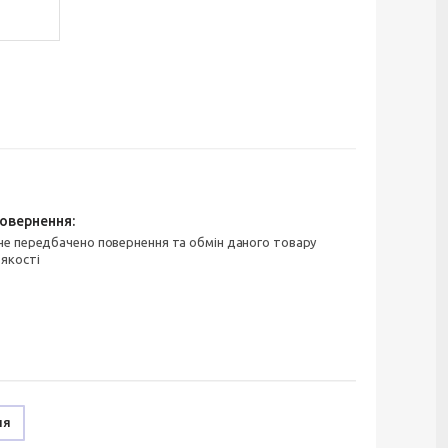
 якості
ня