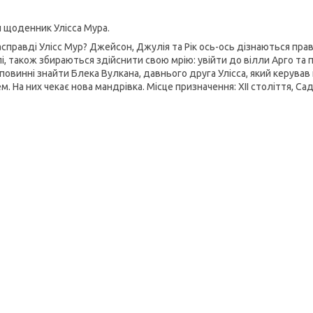
й щоденник Улісса Мура.
асправді Улісс Мур? Джейсон, Джулія та Рік ось-ось дізнаються пра
лі, також збираються здійснити свою мрію: увійти до вілли Арго та 
 повинні знайти Блека Вулкана, давнього друга Улісса, який керував
. На них чекає нова мандрівка. Місце призначення: XII століття, Сад