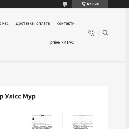
Кошик
о нас
Доставка і оплата
Контакти
Ірпінь ЧИТАЄ!
ор Улісс Мур