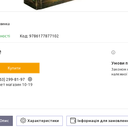
винка
вності
Код:
9786177877102
₴
Купити
Законом не передбачено повернення та обмін даного товару
належної
63) 299-81-97
нет магазин 10-19
Опис
Характеристики
Інформація для замовлен