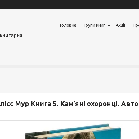
Головна
Групи книг
Акції
Пр
книгарня
лісс Мур Книга 5. Кам’яні охоронці. Авт