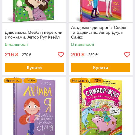
Академія єдинорогів. Софія
Дивовижна Мейбл і перегони
та Барвистик. Автор Джулі
з ложками. Автор Рут Квейл
Сайкс
В наявності
В наявності
216
200
₴
₴
270 ₴
250 ₴
Купити
Купити
Новинка
–20%
Новинка
–20%