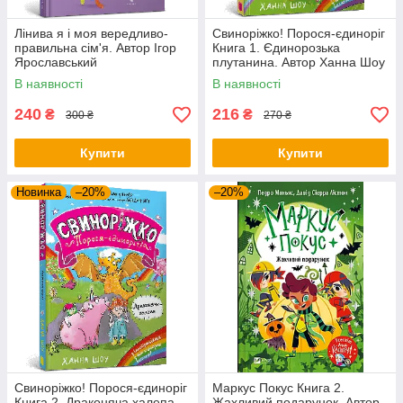
Лінива я і моя вередливо-
Свиноріжко! Порося-єдиноріг
правильна сім'я. Автор Ігор
Книга 1. Єдинорозька
Ярославський
плутанина. Автор Ханна Шоу
В наявності
В наявності
240
216
₴
₴
300 ₴
270 ₴
Купити
Купити
Новинка
–20%
–20%
Свиноріжко! Порося-єдиноріг
Маркус Покус Книга 2.
Книга 2. Драконяча халепа.
Жахливий подарунок. Автор