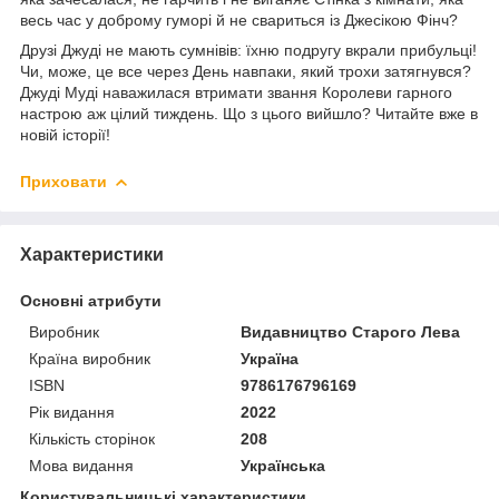
весь час у доброму гуморі й не свариться із Джесікою Фінч?
Друзі Джуді не мають сумнівів: їхню подругу вкрали прибульці!
Чи, може, це все через День навпаки, який трохи затягнувся?
Джуді Муді наважилася втримати звання Королеви гарного
настрою аж цілий тиждень. Що з цього вийшло? Читайте вже в
новій історії!
Приховати
Характеристики
Основні атрибути
Виробник
Видавництво Старого Лева
Країна виробник
Україна
ISBN
9786176796169
Рік видання
2022
Кількість сторінок
208
Мова видання
Українська
Користувальницькі характеристики