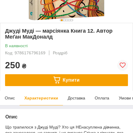
Джуді Муді — марсіянка Книга 12. Автор
Меґан МакДоналд
В наявності
Код: 9786176796169
Роздріб
250
₴
Купити
Опис
Характеристики
Доставка
Оплата
Умови 
Опис
Що трапилося з Джуді Муді? Хто ця НЕнасуплена дівчинка,
яка зачесалася, не гарчить і не виганяє Стінка з кімнати, яка