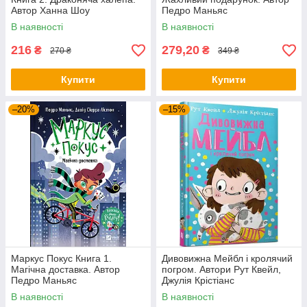
Автор Ханна Шоу
Педро Маньяс
В наявності
В наявності
216
279,20
₴
₴
270 ₴
349 ₴
Купити
Купити
–20%
–15%
Маркус Покус Книга 1.
Дивовижна Мейбл і кролячий
Магічна доставка. Автор
погром. Автори Рут Квейл,
Педро Маньяс
Джулія Крістіанс
В наявності
В наявності