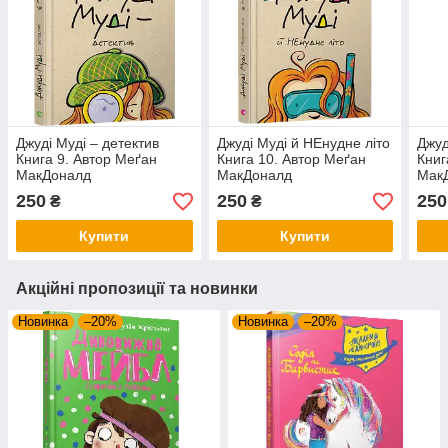
Джуді Муді – детектив
Джуді Муді й НЕнудне літо
Джуд
Книга 9. Автор Меґан
Книга 10. Автор Меґан
Книг
МакДоналд
МакДоналд
Мак
250
250
250
₴
₴
Купити
Купити
Акційні пропозиції та новинки
Новинка
–20%
Новинка
–20%