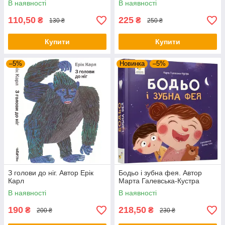
В наявності
В наявності
110,50
225
₴
₴
130 ₴
250 ₴
Купити
Купити
–5%
Новинка
–5%
З голови до ніг. Автор Ерік
Бодьо і зубна фея. Автор
Карл
Марта Галевська-Кустра
В наявності
В наявності
190
218,50
₴
₴
200 ₴
230 ₴