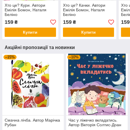
Хто це? Кури. Автори
Хто це? Качки. Автори
Хто 
Емілія Бомон, Наталя
Емілія Бомон, Наталя
Еміл
Беліно
Беліно
Белі
159
159
159
₴
₴
Купити
Купити
Акційні пропозиції та новинки
–15%
–10%
Смачна лічба. Автор Марічка
Час у ліжечко вкладатись.
Рубан
Автор Вікторія Солтис-Доан