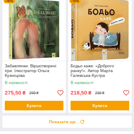
–5%
–5%
Забавлянки. Віршотворені
Бодьо каже: «Доброго
ігри. Ілюстратор Ольга
ранку!». Автор Марта
Кузнєцова
Галевська-Кустра
В наявності
В наявності
275,50
218,50
₴
₴
290 ₴
230 ₴
Купити
Купити
Показати ще