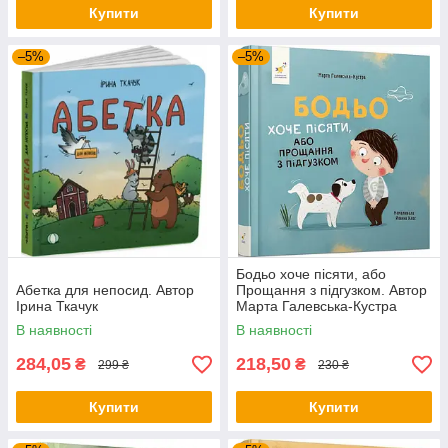
Купити
Купити
–5%
–5%
Бодьо хоче пісяти, або
Абетка для непосид. Автор
Прощання з підгузком. Автор
Ірина Ткачук
Марта Галевська-Кустра
В наявності
В наявності
284,05
218,50
₴
₴
299 ₴
230 ₴
Купити
Купити