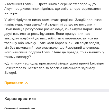
«Таємниця Голлі» — третя книга з серії-бестселера «Діти
Лісу» про дивовижних підлітків, що вміють перетворюватися
на звірів!
У місті відбулася низка таємничих крадіжок. Злодій проникає
навіть туди, куди звичайній людині ні за що не потрапити.
Поки поліція розгублено розмірковує, юнак-пума Караґ і його
друзі взялися за розслідування. Вони припустили, що
викрадач подібний до них, тобто вміє перетворюватися на
тварину або комаху... Але коли Караґ знайшов сліди злодія,
він був шокований: все вказувало, що ймовірний злочинець —
його найліпша подруга Голлі. Якщо це правда, то як вчинити у
такому випадку?
«Діти лісу» - володар престижної літературної премії Leipziger
Lesekompass. Бестселер за версією німецького журналу
Spiegel.
Приховати
Характеристики
Основні атрибути