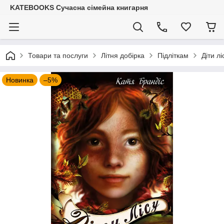
KATEBOOKS Сучасна сімейна книгарня
Товари та послуги
Літня добірка
Підліткам
Діти л
Новинка
–5%