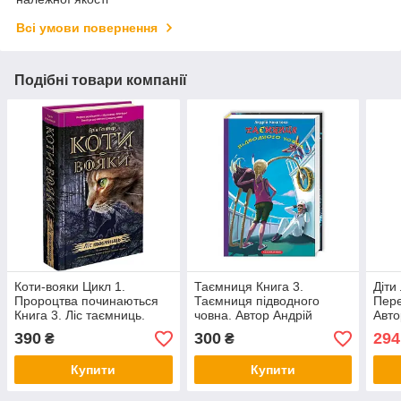
Всі умови повернення
Подібні товари компанії
Коти-вояки Цикл 1.
Таємниця Книга 3.
Діти
Пророцтва починаються
Таємниця підводного
Пере
Книга 3. Ліс таємниць.
човна. Автор Андрій
Авто
Автор Ерін Гантер
Кокотюха
390
300
294
₴
₴
Купити
Купити