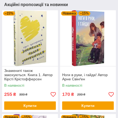
Акційні пропозиції та новинки
–15%
Новинка
–15%
Знамениті також
закохуються. Книга 1. Автор
Ноги в руки, і гайда! Автор
Кірсті Крістофферсен
Арне Свінґен
В наявності
В наявності
255
170
₴
₴
300 ₴
200 ₴
Купити
Купити
Новинка
–15%
Новинка
–15%