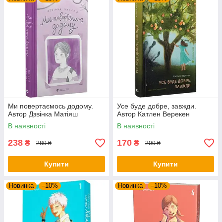
Ми повертаємось додому.
Усе буде добре, завжди.
Автор Дзвінка Матіяш
Автор Катлен Верекен
В наявності
В наявності
238
170
₴
₴
280 ₴
200 ₴
Купити
Купити
Новинка
–10%
Новинка
–10%