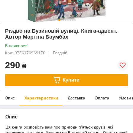
Різдво на Бузиновій вулиці. Книга-адвент.
Автор Мартіна Баумбах
В наявності
Код: 9786170969170
Роздріб
290
₴
Купити
Опис
Характеристики
Доставка
Оплата
Умови 
Опис
Ця книга розповість вам про пригоди п’ятьох друзів, які
мешкають в одному будинку на Бузиновій вулиці. Кожен новий