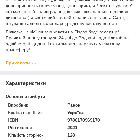
день приносить їм веселощі, цікаві пригоди й життєві уроки. А
ще маленькі й великі радощі, із яких і складається щасливе
дитинство (та святковий настрій!): написання листа Санті,
готування адвент-календаря, різдвяну виставу-вертеп…
Підказка. Із цієї книгою чекати на Різдво буде веселіше!
Прочитай першу главу за 24 дні до Різдва й надалі читай по
одній історії щодня. Так ти зможеш поринути у святкову
атмосферу!
Приховати
Характеристики
Основні атрибути
Виробник
Ранок
Країна виробник
Україна
ISBN
9786170969170
Рік видання
2021
Кількість сторінок
128