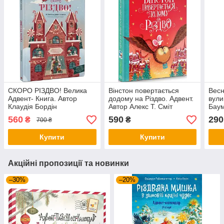
СКОРО РІЗДВО! Велика
Вінстон повертається
Весн
Адвент- Книга. Автор
додому на Різдво. Адвент.
вули
Клаудія Бордін
Автор Алекс Т. Сміт
Бау
560
590
290
₴
₴
700 ₴
Купити
Купити
Акційні пропозиції та новинки
–30%
–20%