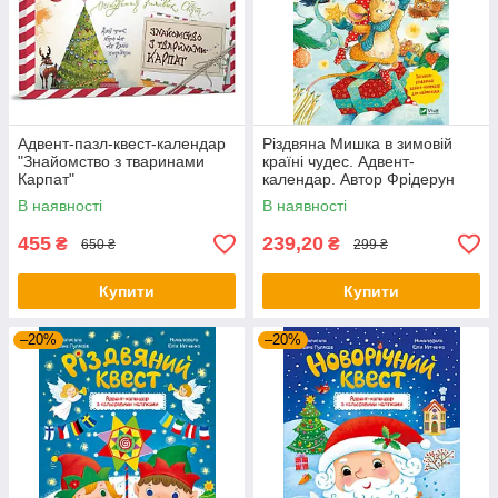
Адвент-пазл-квест-календар
Різдвяна Мишка в зимовій
"Знайомство з тваринами
країні чудес. Адвент-
Карпат"
календар. Автор Фрідерун
Райхенштеттер
В наявності
В наявності
455
239,20
₴
₴
650 ₴
299 ₴
Купити
Купити
–20%
–20%