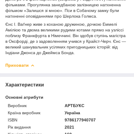
фільмами. Прогулянка занедбаною залізницею натхненна
фільмом «Залишся зі мною». Пси в Собачому замку були
натхненні оповіданнями про Шерлока Голмса.
Єнс І. Ваґнер живе з коханою дружиною, дочкою Еммелі
Амілією та двома великими рудими котами прямо на узліссі
поблизу Франкфурта в Німеччині. Він здобув ступінь магістра
в Оксфорді, де з задоволенням учився у Крайст-Черч. Єнс —
великий шанувальник усіляких пригодницьких історій: від
Індіани Джонса до Джеймса Бонда.
Приховати
Характеристики
Основні атрибути
Виробник
АРТБУКС
Країна виробник
Україна
ISBN
9786177940707
Рік видання
2021