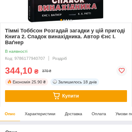
Тіммі Тоббсон Розгадай загадки у цій пригоді
Книга 2. Спадок винахідника. Автор Єнс І.
Ваґнер
В наявності
Код: 9786177940707
Роздріб
344,10
₴
370 ₴
Економія
25.90 ₴
Залишилось
18 днів
Купити
Опис
Характеристики
Доставка
Оплата
Умови п