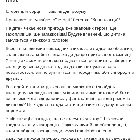
Опис
Історія для серця — виклик для розуму!
Продовження улюбленої історії “Легенда "Зореплавця”!
На дітей чекає нова пригода вже знайомих героїв! Ще
захопливіша, ще загадковіша! Будьте впевнені, що дитина
зануриться у книжку з головою!
Всесвітньо відомий винахідник зникає за загадкових обставин,
залишаючи за собою підказки до добре прихованої таємниці.
У гонці з часом персонажі сподіваються розкрити та зберегти
спадщину винахідника, тоді як давній і потужний ворог
повертається, він не зупиниться ні перед чим, аби випередити
друзів…
Розгадайте таємниці, сховані на малюнках, і знайдіть
спадщину винахідника разом із маленькими читачами! Коли
ви ще зможете відправитись у фантастичні пригоди разом із
дитиною? Це чудова нагода стати ще ближче і здобути спільні
перемоги!
У цій книжці є загадка, що не стосується історії, і включає
тридцять одну ілюстрацію. Підказку шукай на обкладинці, і,
коли знайдеш, заходь сюди: www.timmitobbson.com.
Деякі речі в фоні картинок (зокрема у Розділі XXIV) натхненні