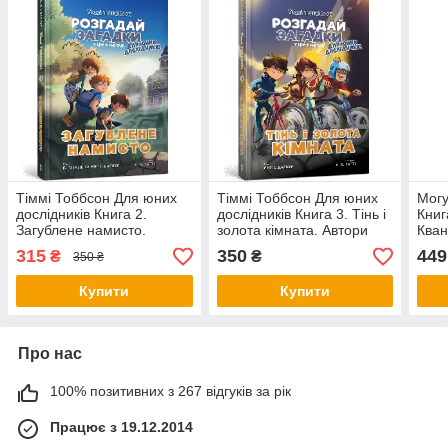
Тіммі Тоббсон Для юних
Тіммі Тоббсон Для юних
Могу
дослідників Книга 2.
дослідників Книга 3. Тінь і
Книг
Загублене намисто.
золота кімната. Автори
Кван
Автори Брук Вітале, Єнс І.
Брук Вітале, Єнс І. Ваґнер
Май
315
350
449
₴
₴
350 ₴
Ваґнер
Купити
Купити
Про нас
100% позитивних з 267 відгуків за рік
Працює з 19.12.2014