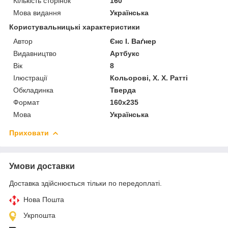
Кількість сторінок
160
Мова видання
Українська
Користувальницькі характеристики
Автор
Єнс І. Ваґнер
Видавництво
Артбукс
Вік
8
Ілюстрації
Кольорові, Х. Х. Ратті
Обкладинка
Тверда
Формат
160х235
Мова
Українська
Приховати
Умови доставки
Доставка здійснюється тільки по передоплаті.
Нова Пошта
Укрпошта