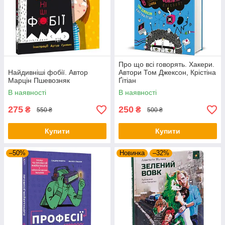
Про що всі говорять. Хакери.
Найдивніші фобії. Автор
Автори Том Джексон, Крістіна
Марцін Пшевозняк
Ґітіан
В наявності
В наявності
275
250
₴
₴
550 ₴
500 ₴
Купити
Купити
–50%
Новинка
–32%