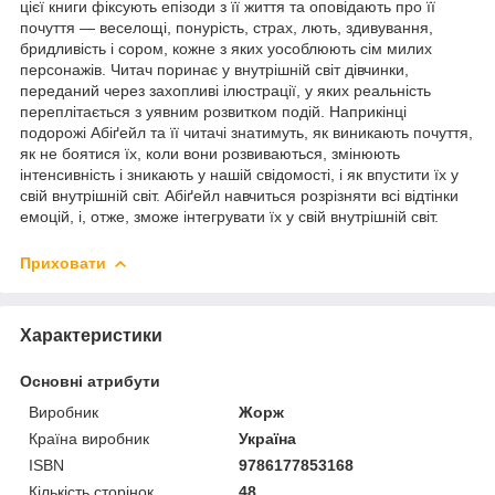
цієї книги фіксують епізоди з її життя та оповідають про її
почуття — веселощі, понурість, страх, лють, здивування,
бридливість і сором, кожне з яких уособлюють сім милих
персонажів. Читач поринає у внутрішній світ дівчинки,
переданий через захопливі ілюстрації, у яких реальність
переплітається з уявним розвитком подій. Наприкінці
подорожі Абіґейл та її читачі знатимуть, як виникають почуття,
як не боятися їх, коли вони розвиваються, змінюють
інтенсивність і зникають у нашій свідомості, і як впустити їх у
свій внутрішній світ. Абіґейл навчиться розрізняти всі відтінки
емоцій, і, отже, зможе інтегрувати їх у свій внутрішній світ.
Приховати
Характеристики
Основні атрибути
Виробник
Жорж
Країна виробник
Україна
ISBN
9786177853168
Кількість сторінок
48