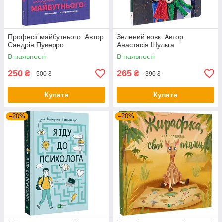
Професії майбутнього. Автор
Зелений вовк. Автор
Сандрін Пуверро
Анастасія Шульга
В наявності
В наявності
250
265
₴
₴
500 ₴
390 ₴
Купити
Купити
–20%
–20%