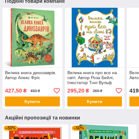
Подібні товари компанії
Велика книга динозаврів.
Велика книга про все на
Вели
Автор Алекс Фріс
світі. Автор Роза Бейлі,
Авто
Ілюстатор Тоні Вульф
427,50
295,20
419
₴
₴
450 ₴
369 ₴
Купити
Купити
Акційні пропозиції та новинки
–50%
–50%