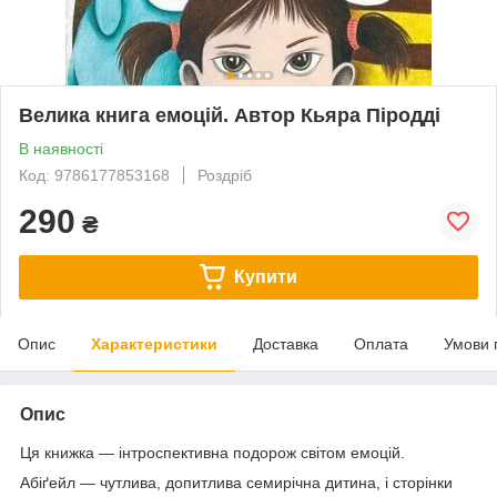
Велика книга емоцій. Автор Кьяра Піродді
В наявності
Код: 9786177853168
Роздріб
290
₴
Купити
Опис
Характеристики
Доставка
Оплата
Умови 
Опис
Ця книжка — інтроспективна подорож світом емоцій.
Абіґейл — чутлива, допитлива семирічна дитина, і сторінки