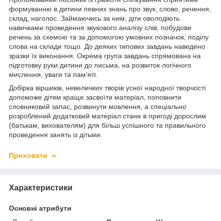
формуванню в дитини певних знань про звук, слово, речення,
склад, наголос. Займаючись за ним, діти оволодіють
навичками проведення звукового аналізу слів, побудови
речень за схемою та за допомогою умовних позначок, поділу
слова на склади тощо. До деяких типових завдань наведено
зразки їх виконання. Окрема група завдань спрямована на
підготовку руки дитини до письма, на розвиток логічного
мислення, уваги та пам’яті.
Добірка віршиків, невеличких творів усної народної творчості
допоможе дітям краще засвоїти матеріал, поповнити
словниковий запас, розвинути мовлення, а спеціально
розроблений додатковий матеріал стане в пригоді дорослим
(батькам, вихователям) для більш успішного та правильного
проведення занять із дітьми.
Приховати
Характеристики
Основні атрибути