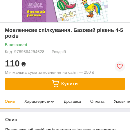
Мовленнєве спілкування. Базовий рівень 4-5
років
В наявності
Код: 9789664294628
Роздріб
110
₴
Мінімальна сума замовлення на сайті — 250 ₴
Купити
Опис
Характеристики
Доставка
Оплата
Умови п
Опис
Пропонований посібник із грамоти спілкування сприятиме