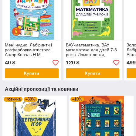
Мені нудно. Лабіринти і
ВАУ-математика. ВАУ
Золо
розфарбовки-атистрес.
математика для дітей 7-8
Лабі
Автор Коваль Н.М.
років. Ломиголовки,
Авто
лабіринти, ігри-пошуканки,
40
120
499
₴
₴
числові ребуси.
Купити
Купити
Акційні пропозиції та новинки
Новинка
–50%
–10%