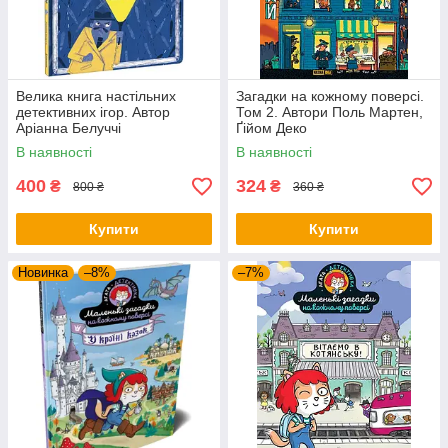
Велика книга настільних
Загадки на кожному поверсі.
детективних ігор. Автор
Том 2. Автори Поль Мартен,
Аріанна Белуччі
Ґійом Деко
В наявності
В наявності
400
324
₴
₴
800 ₴
360 ₴
Купити
Купити
Новинка
–8%
–7%