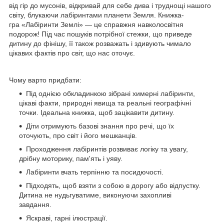
від гір до мусонів, відкривай для себе дива і труднощі нашого
світу, блукаючи лабіринтами планети Земля. Книжка-
гра «Лабіринти Землі» — це справжня навколосвітня
подорож! Під час пошуків потрібної стежки, що приведе
дитину до фінішу, її також розважать і здивують чимало
цікавих фактів про світ, що нас оточує.
Чому варто придбати:
Під однією обкладинкою зібрані химерні лабіринти,
цікаві факти, природні явища та реальні географічні
точки. Ідеальна книжка, щоб зацікавити дитину.
Діти отримують базові знання про речі, що їх
оточують, про світ і його мешканців.
Проходження лабіринтів розвиває логіку та увагу,
дрібну моторику, пам'ять і уяву.
Лабіринти вчать терпінню та посидючості.
Підходять, щоб взяти з собою в дорогу або відпустку.
Дитина не нудьгуватиме, виконуючи захопливі
завдання.
Яскраві, гарні ілюстрації.