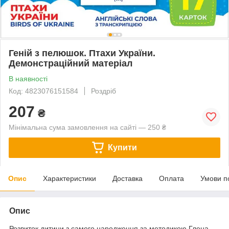
Геній з пелюшок. Птахи України.
Демонстраційний матеріал
В наявності
Код: 4823076151584
Роздріб
207
₴
Мінімальна сума замовлення на сайті — 250 ₴
Купити
Опис
Характеристики
Доставка
Оплата
Умови п
Опис
Розвиток дитини з самого народження за методикою Глена