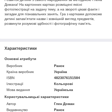
Домана! На картонних картках розміщені якісні
фотоілюстрації на задану тему, а на звороті цікаві факти і
загадки для пізнавальних занять. Гра з картками допоможе
дитині запам'ятати назви і зовнішній вигляд предметів,
розвинути розумові здібності і фотографічну пам'ять.
Характеристики
Основні атрибути
Виробник
Ранок
Країна виробник
Україна
ISBN
4823076151584
Ілюстрації
Кольорові
Мова видання
Українська
Користувальницькі характеристики
Автор
Глен Доман
Видавництво
Ранок