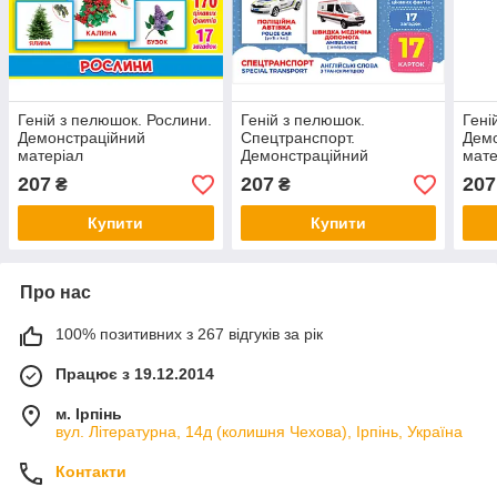
Геній з пелюшок. Рослини.
Геній з пелюшок.
Гені
Демонстраційний
Спецтранспорт.
Демо
матеріал
Демонстраційний
мате
матеріал
207
207
207
₴
₴
Купити
Купити
Про нас
100% позитивних з 267 відгуків за рік
Працює з 19.12.2014
м. Ірпінь
вул. Літературна, 14д (колишня Чехова), Ірпінь, Україна
Контакти