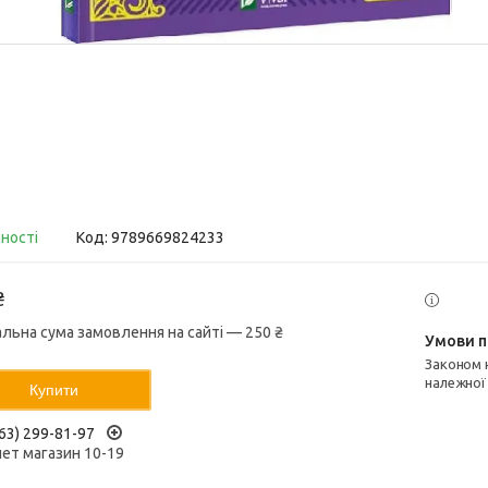
вності
Код:
9789669824233
₴
альна сума замовлення на сайті — 250 ₴
Законом не передбачено повернення та обмін даного товару
належної
Купити
63) 299-81-97
нет магазин 10-19