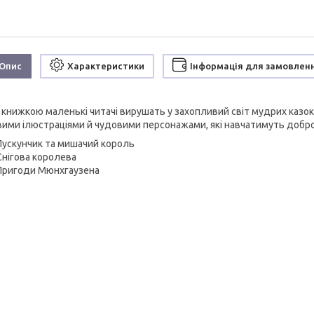
Опис
Характеристики
Інформація для замовлен
 книжкою маленькі читачі вирушать у захопливий світ мудрих казок.
вими ілюстраціями й чудовими персонажами, які навчатимуть добро
Лускунчик та мишачий король
Снігова королева
Пригоди Мюнхгаузена