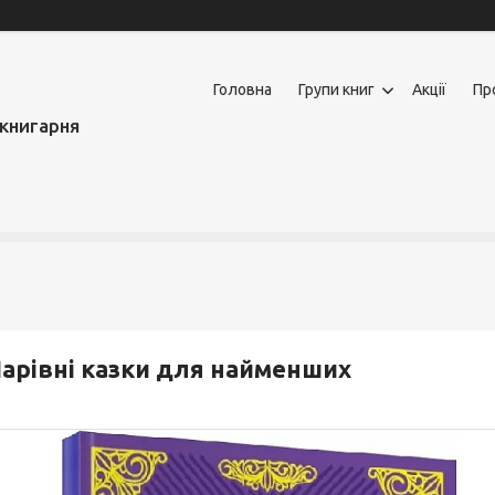
Головна
Групи книг
Акції
Пр
книгарня
арівні казки для найменших