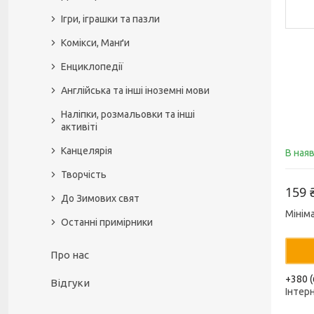
Ігри, іграшки та пазли
Комікси, Манґи
Енциклопедії
Англійська та інші іноземні мови
Наліпки, розмальовки та інші
активіті
Канцелярія
В ная
Творчість
159 
До Зимових свят
Мінім
Останні примірники
Про нас
+380 (
Відгуки
Інтер