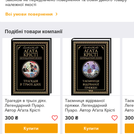
належної якості
Всі умови повернення
Подібні товари компанії
Трагедія в трьох діях.
Таємниця відірваної
Таєм
Легендарний Пуаро.
пряжки. Легендарний
Леге
Автор Аґата Крісті
Пуаро. Автор Аґата Крісті
Авто
300
300
300
₴
₴
Купити
Купити