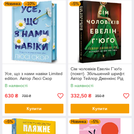
Новинка
–10%
–5%
Сім чоловіків Евелін Г'юґо
Усе, що з нами навіки Limited
(покет). Збільшений шрифт.
edition. Автор Люсі Скор
Автор Тейлор Дженкінс Рід
В наявності
В наявності
630
332,50
₴
₴
700 ₴
350 ₴
Купити
Купити
–5%
Новинка
–5%