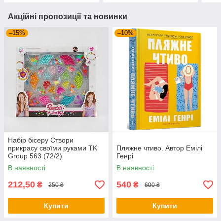
Акційні пропозиції та новинки
–15%
–10%
Набір бісеру Створи
прикрасу своїми руками TK
Пляжне чтиво. Автор Емілі
Group 563 (72/2)
Генрі
В наявності
В наявності
212,50
540
₴
₴
250 ₴
600 ₴
Купити
Купити