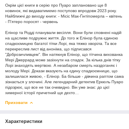
Окрім цієї книги в серію про Пуаро заплановано ще 8
новинок, які видаватимемо поступово впродовж 2023 року.
Найближчі до виходу книги: - Місіс Мак-Ґінтіпомерла – квітень
- П’ятеро поросят - червень
Елінор та Родді планували весілля. Вони були сповнені надій
на щасливе подружнє життя. До того ж Елінор була єдиною
спадкоємицею багатої тітки Лорі, яка тяжко хворіла. Та все
перекреслив лист від аноніма, що підписався
"Доброзичливцем". Він натякнув Елінор, що тітчина вихованка
Мері Джеррард може зазіхнути на спадок. За кілька днів тітку
Лорі знаходять мертвою. А незабаром смерть наздоганяє і
молоду Мері. Докази вказують на єдину спадкоємницю, що
залишилася живою, - Елінор. Ба більше - дівчина раптом сама
зізнається у злочині. Але легендарний детектив Еркюль Пуаро
підозрює, що все не так очевидно. Він уже знає: до цієї
химерної історії причетний ще дехто…
Приховати
Характеристики