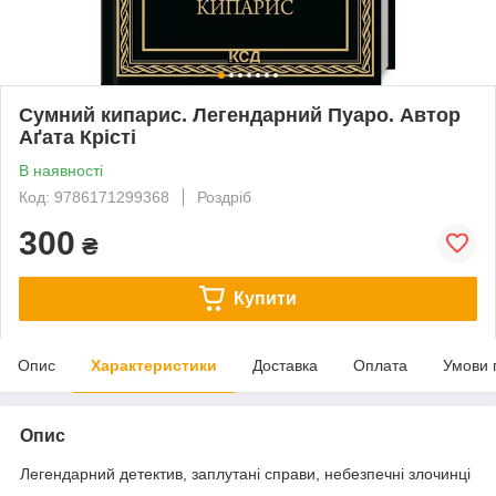
Сумний кипарис. Легендарний Пуаро. Автор
Аґата Крісті
В наявності
Код: 9786171299368
Роздріб
300
₴
Купити
Опис
Характеристики
Доставка
Оплата
Умови 
Опис
Легендарний детектив, заплутані справи, небезпечні злочинці