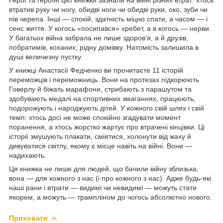
втратив руку чи ногу, обидві ноги чи обидві руки, око, зуби чи
пів черепа. Інші — спокій, здатність міцно спати, а часом — і
сенс життя. У когось «посипався» хребет, а в когось — нерви.
У багатьох війна забрала не лише здоров’я, а й друзів,
побратимів, коханих, рідну домівку. Натомість залишила в
душі величезну пустку.
У книжці Анастасії Федченко ви прочитаєте 11 історій
переможців і переможниць. Вони на протезах підкорюють
Говерлу й біжать марафони, стрибають з парашутом та
здобувають медалі на спортивних змаганнях, працюють,
подорожують і народжують дітей. У кожного свій шлях і свій
темп: хтось досі не може спокійно згадувати момент
поранення, а хтось жорстко жартує про втрачені кінцівки. Ці
історії змушують плакати, сміятися, холонути від жаху й
дивуватися світлу, якому є місце навіть на війні. Вони —
надихають.
Ця книжка не лише для людей, що бачили війну зблизька,
вона — для кожного з нас (і про кожного з нас). Адже будь-які
наші рани і втрати — видимі чи невидимі — можуть стати
якорем, а можуть — трампліном до чогось абсолютно нового.
Приховати