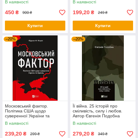
В наявності
В наявності
450
199,20
₴
₴
900 ₴
249 ₴
Купити
Купити
–20%
–20%
Московський фактор.
Її війна. 25 історій про
Політика США щодо
сміливість, силу і любов.
суверенної України та
Автор Євгенія Подобна
Кремль. Автор Юджин М.
В наявності
В наявності
Фішел
239,20
279,20
₴
₴
299 ₴
349 ₴