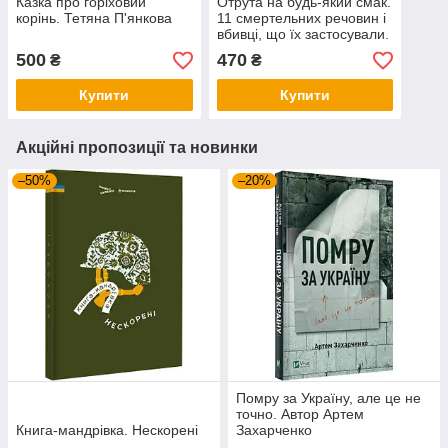
Казка про горіховий
Отрута на будь-який смак.
корінь. Тетяна П'янкова
11 смертельних речовин і
вбивці, що їх застосували.
Автор Ніл Бредбері
500
470
₴
₴
Купити
Купити
Акційні пропозиції та новинки
–50%
–20%
Помру за Україну, але це не
точно. Автор Артем
Книга-мандрівка. Нескорені
Захарченко