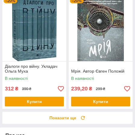
–20%
–20%
Діалоги про війну. Укладач
Ольга Муха
Мрія. Автор Євген Положій
В наявності
В наявності
312
239,20
₴
₴
390 ₴
299 ₴
Купити
Купити
Показати ще