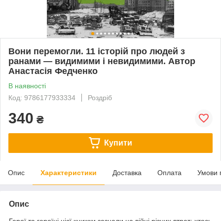
Вони перемогли. 11 історій про людей з
ранами — видимими і невидимими. Автор
Анастасія Федченко
В наявності
Код: 9786177933334
Роздріб
340
₴
Купити
Опис
Характеристики
Доставка
Оплата
Умови 
Опис
Герої та героїні цієї книжки зазнали на війні різних втрат: хтось