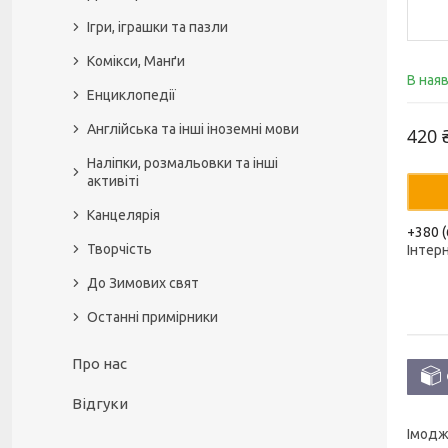
Ігри, іграшки та пазли
Комікси, Манґи
В ная
Енциклопедії
Англійська та інші іноземні мови
420 
Наліпки, розмальовки та інші
активіті
Канцелярія
+380 (
Творчість
Інтер
До Зимових свят
Останні примірники
Про нас
Відгуки
Імодж