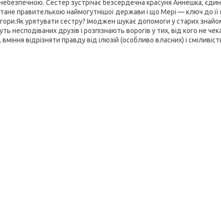
небезпечною. Сестер зустрічає безсердечна красуня Аннешка, єдин
стане правителькою наймогутнішої держави і що Мері — ключ до її 
 гори.Як урятувати сестру? Імоджен шукає допомоги у старих знай
ть несподіваних друзів і розпізнають ворогів у тих, від кого не ч
 вміння відрізняти правду від ілюзій (особливо власних) і сміливіст