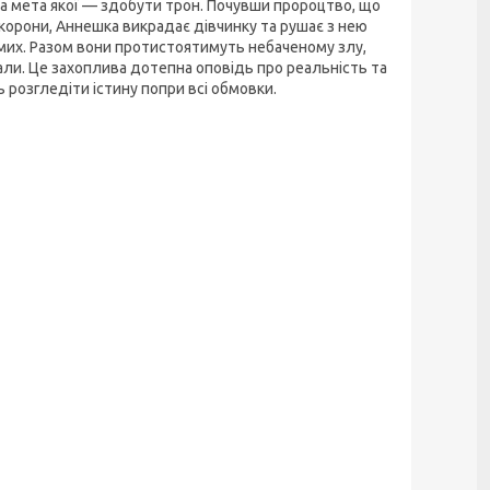
а мета якої — здобути трон. Почувши пророцтво, що
корони, Аннешка викрадає дівчинку та рушає з нею
омих. Разом вони протистоятимуть небаченому злу,
екали. Це захоплива дотепна оповідь про реальність та
ь розгледіти істину попри всі обмовки.