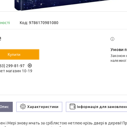
вності
Код:
9786170981080
₴
Купити
Законом не передбачено повернення та обмін даного товару
належної
63) 299-81-97
нет магазин 10-19
Опис
Характеристики
Інформація для замовлен
ен і Мері знову мчать за сріблястою нетлею крізь двері в дереві! 