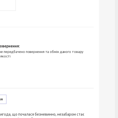
 якості
ня
Пригода, що почалася безневинно, незабаром стає