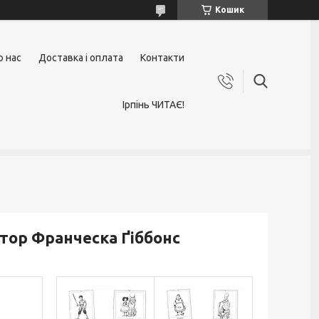
Кошик
о нас
Доставка і оплата
Контакти
Ірпінь ЧИТАЄ!
втор Франческа Ґіббонс