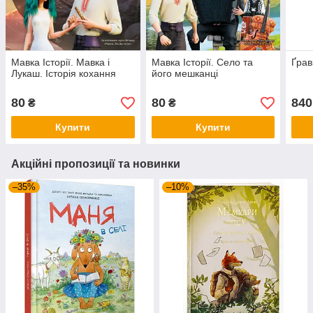
Мавка Історії. Мавка і
Мавка Історії. Село та
Ґрав
Лукаш. Історія кохання
його мешканці
80
80
840
₴
₴
Купити
Купити
Акційні пропозиції та новинки
–35%
–10%