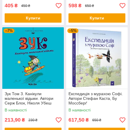
405
598
₴
₴
450 ₴
650 ₴
Купити
Купити
–7%
–5%
Зук Том 3. Канікули
Експедиція з мурахою Софі.
маленької відьми. Автори
Автори Стефан Каста, Бу
Серж Блок, Ніколя Убеш
Моссберґ
В наявності
В наявності
213,90
617,50
₴
₴
230 ₴
650 ₴