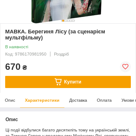
МАВКА. Берегиня Лісу (за сценарієм
мультфільму)
В наявності
Код: 9786170981950
Роздріб
670
₴
Купити
Опис
Характеристики
Доставка
Оплата
Умови 
Опис
Ці події відбулися багато десятиліть тому на українській землі,
за Темною Горою у прадавньому Магічному Лісі, сповненому