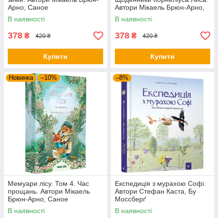
Арно, Саное
Автори Мікаель Брюн-Арно,
Саное
В наявності
В наявності
378
378
₴
₴
420 ₴
420 ₴
Купити
Купити
Новинка
–10%
–8%
Мемуари лісу. Том 4. Час
Експедиція з мурахою Софі.
прощань. Автори Мікаель
Автори Стефан Каста, Бу
Брюн-Арно, Саное
Моссберґ
В наявності
В наявності