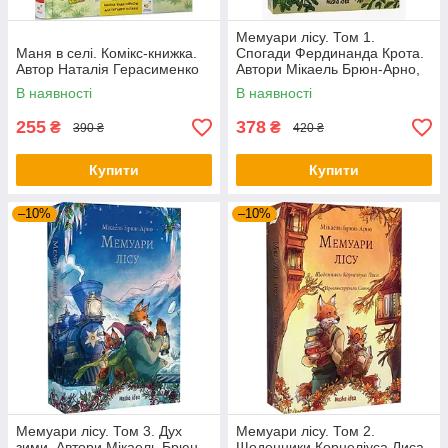
Мемуари лісу. Том 1.
Маня в селі. Комікс-книжка.
Спогади Фердинанда Крота.
Автор Наталія Герасименко
Автори Мікаель Брюн-Арно,
Саное
В наявності
В наявності
255
378
₴
₴
390 ₴
420 ₴
Купити
Купити
–10%
–10%
Мемуари лісу. Том 3. Дух
Мемуари лісу. Том 2.
зими. Автори Мікаель Брюн-
Щоденники Корнеліуса Лиса.