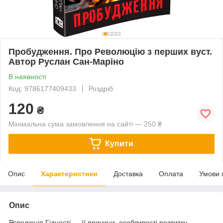
Пробудження. Про Революцію з перших вуст.
Автор Руслан Сан-Маріно
В наявності
Код: 9786177409433
Роздріб
120
₴
Мінімальна сума замовлення на сайті — 250 ₴
Купити
Опис
Характеристики
Доставка
Оплата
Умови 
Опис
Революція Гідності — її причини, особливості розвитку,