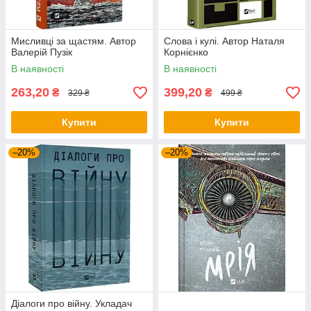
Мисливці за щастям. Автор
Слова і кулі. Автор Наталя
Валерій Пузік
Корнієнко
В наявності
В наявності
263,20
399,20
₴
₴
329 ₴
499 ₴
Купити
Купити
–20%
–20%
Діалоги про війну. Укладач