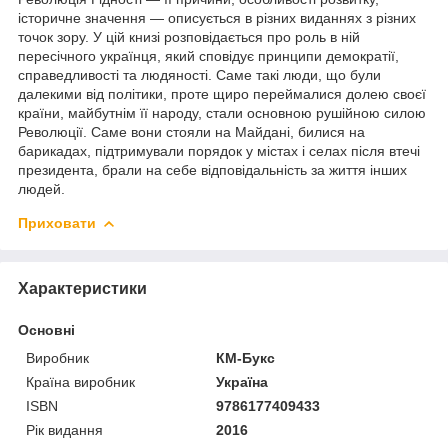
історичне значення — описується в різних виданнях з різних
точок зору. У цій книзі розповідається про роль в ній
пересічного українця, який сповідує принципи демократії,
справедливості та людяності. Саме такі люди, що були
далекими від політики, проте щиро переймалися долею своєї
країни, майбутнім її народу, стали основною рушійною силою
Революції. Саме вони стояли на Майдані, билися на
барикадах, підтримували порядок у містах і селах після втечі
президента, брали на себе відповідальність за життя інших
людей.
Приховати
Характеристики
Основні
Виробник
КМ-Букс
Країна виробник
Україна
ISBN
9786177409433
Рік видання
2016