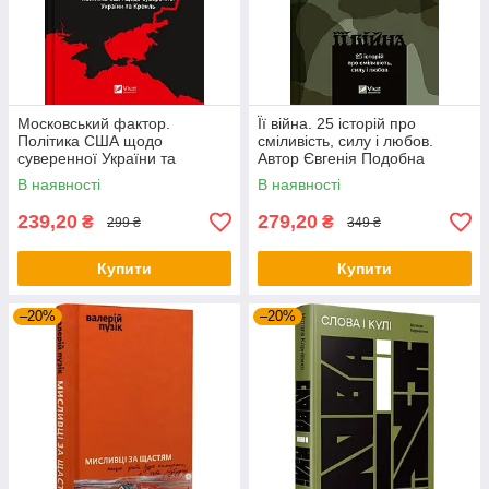
Московський фактор.
Її війна. 25 історій про
Політика США щодо
сміливість, силу і любов.
суверенної України та
Автор Євгенія Подобна
Кремль. Автор Юджин М.
В наявності
В наявності
Фішел
239,20
279,20
₴
₴
299 ₴
349 ₴
Купити
Купити
–20%
–20%