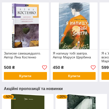
Записки самашедшого.
Я напишу тобі завтра.
Я є 
Автор Ліна Костенко
Автор Маруся Щербина
всес
Мар
508
450
599
₴
₴
Купити
Купити
Акційні пропозиції та новинки
–50%
–20%