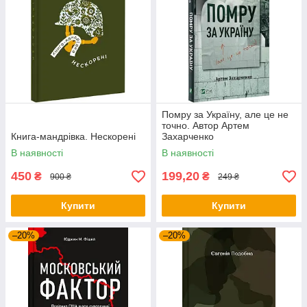
Помру за Україну, але це не
точно. Автор Артем
Книга-мандрівка. Нескорені
Захарченко
В наявності
В наявності
450
199,20
₴
₴
900 ₴
249 ₴
Купити
Купити
–20%
–20%