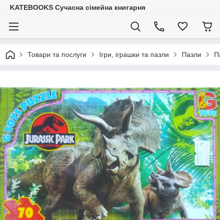
KATEBOOKS Сучасна сімейна книгарня
Товари та послуги
Ігри, іграшки та пазли
Пазли
П