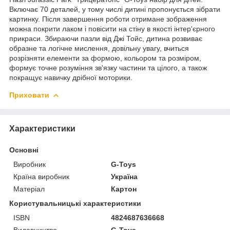
Включає 70 деталей, у тому числі дитині пропонується зібрати
картинку. Після завершення роботи отримане зображення
можна покрити лаком і повісити на стіну в якості інтер'єрного
прикраси. Збираючи пазли від Джі Тойс, дитина розвиває
образне та логічне мислення, довільну увагу, вчиться
розрізняти елементи за формою, кольором та розміром,
формує точне розуміння зв'язку частини та цілого, а також
покращує навичку дрібної моторики.
Приховати
Характеристики
Основні
Виробник
G-Toys
Країна виробник
Україна
Матеріал
Картон
Користувальницькі характеристики
ISBN
4824687636668
Видавництво
G-Toys