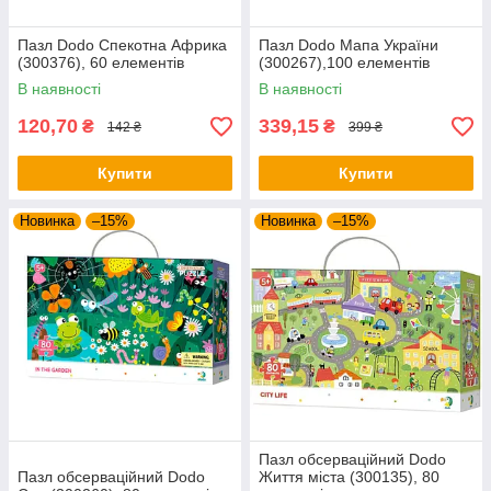
Пазл Dodo Спекотна Африка
Пазл Dodo Мапа України
(300376), 60 елементів
(300267),100 елементів
В наявності
В наявності
120,70
339,15
₴
₴
142 ₴
399 ₴
Купити
Купити
Новинка
–15%
Новинка
–15%
Пазл обсерваційний Dodo
Пазл обсерваційний Dodo
Життя міста (300135), 80