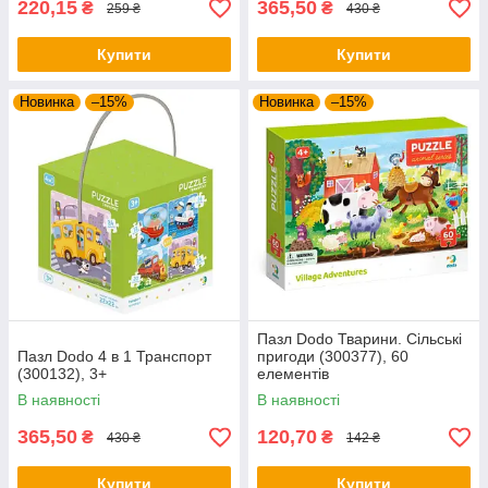
220,15
365,50
₴
₴
259 ₴
430 ₴
Купити
Купити
Новинка
–15%
Новинка
–15%
Пазл Dodo Тварини. Сільські
Пазл Dodo 4 в 1 Транспорт
пригоди (300377), 60
(300132), 3+
елементів
В наявності
В наявності
365,50
120,70
₴
₴
430 ₴
142 ₴
Купити
Купити