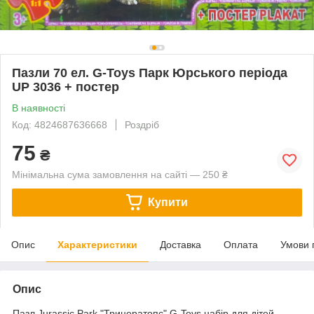
Пазли 70 ел. G-Toys Парк Юрського періода
UP 3036 + постер
В наявності
Код: 4824687636668
Роздріб
75
₴
Мінімальна сума замовлення на сайті — 250 ₴
Купити
Опис
Характеристики
Доставка
Оплата
Умови 
Опис
Пазл Jurassic Park "Трицератопс" G-Toys набір для дітей.