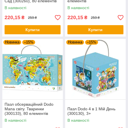
Сад (300260), 80 елементів
елементів
В наявності
В наявності
220,15
220,15
₴
₴
259 ₴
259 ₴
Купити
Купити
Новинка
–15%
Новинка
–15%
Пазл обсерваційний Dodo
Мапа світу. Тваринки
Пазл Dodo 4 в 1 Мій День
(300133), 80 елементів
(300130), 3+
В наявності
В наявності