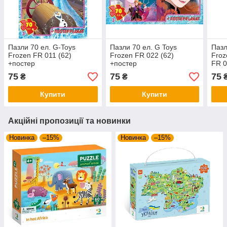
Пазли 70 ел. G-Toys
Пазли 70 ел. G Toys
Пазл
Frozen FR 011 (62)
Frozen FR 022 (62)
Froz
+постер
+постер
FR 0
75
75
75
₴
₴
Купити
Купити
Акційні пропозиції та новинки
Новинка
–15%
Новинка
–15%