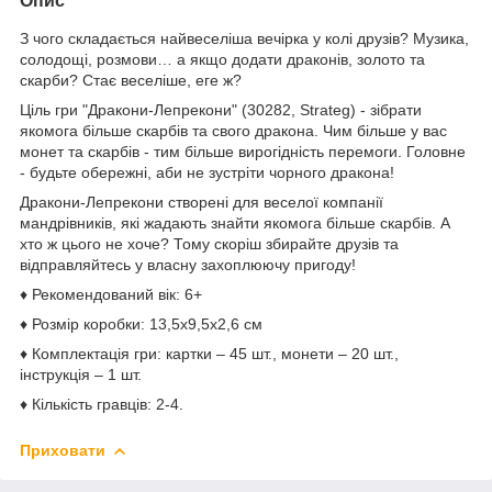
Опис
З чого складається найвеселіша вечірка у колі друзів? Музика,
солодощі, розмови… а якщо додати драконів, золото та
скарби? Стає веселіше, еге ж?
Ціль гри "Дракони-Лепрекони" (30282, Strateg) - зібрати
якомога більше скарбів та свого дракона. Чим більше у вас
монет та скарбів - тим більше вирогідність перемоги. Головне
- будьте обережні, аби не зустріти чорного дракона!
Дракони-Лепрекони створені для веселої компанії
мандрівників, які жадають знайти якомога більше скарбів. А
хто ж цього не хоче? Тому скоріш збирайте друзів та
відправляйтесь у власну захоплюючу пригоду!
♦ Рекомендований вік: 6+
♦ Розмір коробки: 13,5х9,5х2,6 см
♦ Комплектація гри: картки – 45 шт., монети – 20 шт.,
інструкція – 1 шт.
♦ Кількість гравців: 2-4.
Приховати