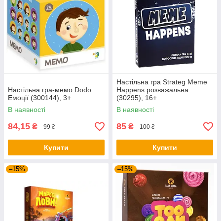
Настільна гра Strateg Meme
Настільна гра-мемо Dodo
Happens розважальна
Емоції (300144), 3+
(30295), 16+
В наявності
В наявності
84,15
85
₴
₴
99 ₴
100 ₴
Купити
Купити
–15%
–15%