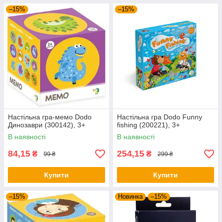
–15%
–15%
Настільна гра-мемо Dodo
Настільна гра Dodo Funny
Динозаври (300142), 3+
fishing (200221), 3+
В наявності
В наявності
84,15
254,15
₴
₴
99 ₴
299 ₴
Купити
Купити
–15%
Новинка
–15%