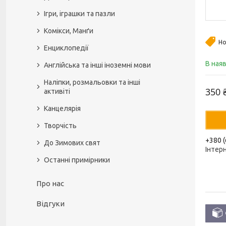
Ігри, іграшки та пазли
Комікси, Манґи
Но
Енциклопедії
В ная
Англійська та інші іноземні мови
Наліпки, розмальовки та інші
350 
активіті
Канцелярія
Творчість
+380 (
До Зимових свят
Інтер
Останні примірники
Про нас
Відгуки