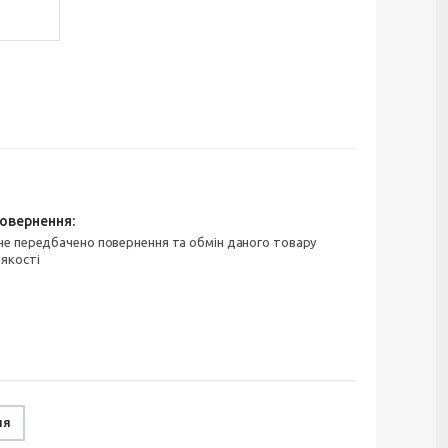
 якості
ня