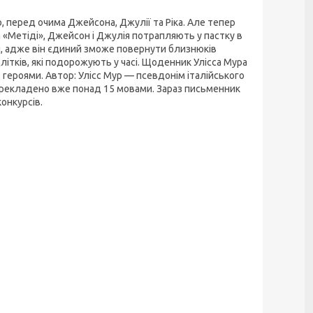
, перед очима Джейсона, Джулії та Ріка. Але тепер
«Метіді», Джейсон і Джулія потрапляють у пастку в
ч, адже він єдиний зможе повернути близнюків
літків, які подорожують у часі. Щоденник Улісса Мура
з героями. Автор: Улісс Мур — псевдонім італійського
 перекладено вже понад 15 мовами. Зараз письменник
онкурсів.