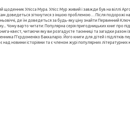
й щоденник Улісса Мура. Улісс Мур живий і завжди був на віллі Арго
хам доведеться зіткнутися з іншою проблемою… Після подорожі на 
ньовіччі, де їм доведеться за будь-яку ціну знайти Первинний Клю
у... Чому варто читати: Популярна серія пригодницьких книг про під
нига-квест, читаючи яку ви розгадуєте таємниці та загадки разом і
енника П’єрдоменіко Баккаларіо. Його книги для дітей і підлітків
є над новими історіями та є членом журі популярних літературних к