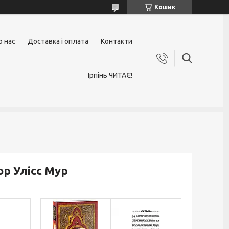
Кошик
о нас
Доставка і оплата
Контакти
Ірпінь ЧИТАЄ!
ор Улісс Мур