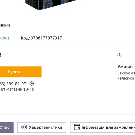
винка
вності
Код:
9786177877317
₴
Купити
Законом не передбачено повернення та обмін даного товару
належної
63) 299-81-97
нет магазин 10-19
Опис
Характеристики
Інформація для замовлен