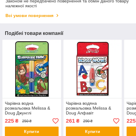
Законом не передбачено повернення та обмін даного товару
належної якості
Всі умови повернення
Подібні товари компанії
Чарівна водна
Чарівна водяна
Чарі
розмальовка Melissa &
розмальовка Melissa &
розм
Doug Джунглі
Doug Алфавіт
Dou
225
261
225
₴
₴
250 ₴
290 ₴
Купити
Купити