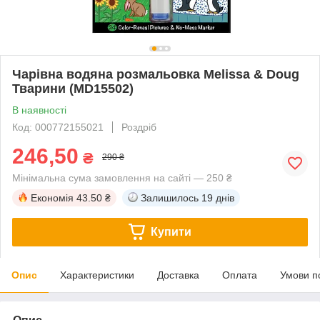
Чарівна водяна розмальовка Melissa & Doug
Тварини (MD15502)
В наявності
Код: 000772155021
Роздріб
246,50
₴
290 ₴
Мінімальна сума замовлення на сайті — 250 ₴
Економія
43.50 ₴
Залишилось
19 днів
Купити
Опис
Характеристики
Доставка
Оплата
Умови п