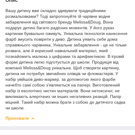
Опис
Вашу дитину вже складно здивувати традиційними
розмальовками? Тоді запропонуйте їй чарівне водне
забарвлення від світового бренду Melissa&Doug. Вона
подарує дитині багато радісних моментів. У його руках
картинки буквально оживуть. Унікальна технологія нанесення
фарб змусить повірити у диво. Дитина уявить себе дома
справжнього чарівника. Унікальне забарвлення - це не тільки
розвага, але й корисний навчальний матеріал, який
познайомить малюка з цифрами та арифметикою. В ігровій
формі дитина легко підготується до школи. Продукція від
компанії Melissa&Doug унікальна. Щоб створити картинку,
дитина не потребує звичайних олівців чи фломастерів. У
набір увійшов диво-маркер, за допомогою якого фарби
начебто самі собою з'являються на папері. Виготовлений
набір із екологічно чистих матеріалів. Вони нетоксичні, не
викликають алергічних чи інших негативних реакцій. Папір
міцний. Такий набір можна брати з собою до дитячого садка
чи школи.
Приховати