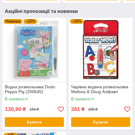
Акційні пропозиції та новинки
Новинка
–15%
–10%
Водна розмальовка Dodo
Чарівна водяна розмальовка
Peppa Pig (200645)
Melissa & Doug Алфавіт
В наявності
В наявності
130,90
261
₴
₴
154 ₴
290 ₴
Купити
Купити