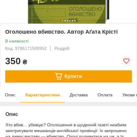
Оголошено вбивство. Автор Аґата Крісті
В наявності
Код: 9786171500952
Роздріб
350
₴
Купити
Опис
Характеристики
Доставка
Оплата
Умови 
Опис
Хто вбив… убивцю? Оголошення в щоденній газеті неабияк
заінтригувало мешканців англійської провінції: їх запрошено
на дивну виставу — вбивство. Охочі подивитися на це, а їх