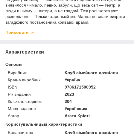
виявилося чимало, певно, забули, що весь світ — театр, а
люди в ньому — актори, а не глядачі. Тож ролі жертв уже
розподілено… Тільки старенькій міс Марпл до снаги викрити
загадкового постановника кривавої драми.
Приховати
Характеристики
Основні
Виробник
Клуб сімейного дозвілля
Країна виробник
Україна
ISBN
9786171500952
Рік видання
2023
Кількість сторінок
304
Мова видання
Українська
Автор
Аґата Крісті
Користувальницькі характеристики
Видавництво
Клуб сімейного дозвілля