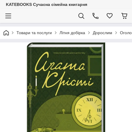
KATEBOOKS Сучасна сімейна книгарня
Товари та послуги
Літня добірка
Дорослим
Оголо