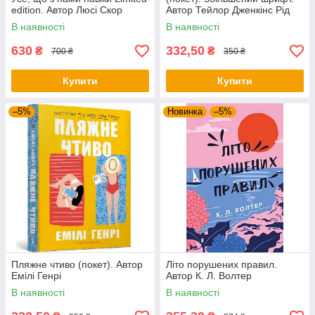
edition. Автор Люсі Скор
Автор Тейлор Дженкінс Рід
В наявності
В наявності
630
332,50
₴
₴
700 ₴
350 ₴
Купити
Купити
–5%
Новинка
–5%
Пляжне чтиво (покет). Автор
Літо порушених правил.
Емілі Генрі
Автор К. Л. Волтер
В наявності
В наявності