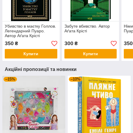
Убивство в маєтку Голлов.
Забуте вбивство. Автор
Німи
Легендарний Пуаро.
Аґата Крісті
Пуар
Автор Аґата Крісті
350
300
350
₴
₴
Купити
Купити
Акційні пропозиції та новинки
–15%
–10%