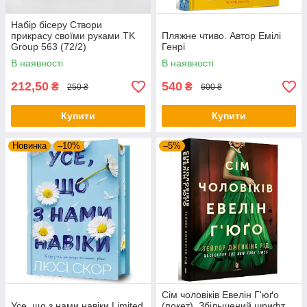
Набір бісеру Створи
прикрасу своїми руками TK
Пляжне чтиво. Автор Емілі
Group 563 (72/2)
Генрі
В наявності
В наявності
212,50
540
₴
₴
250 ₴
600 ₴
Купити
Купити
Новинка
–10%
–5%
Сім чоловіків Евелін Г'юґо
Усе, що з нами навіки Limited
(покет). Збільшений шрифт.