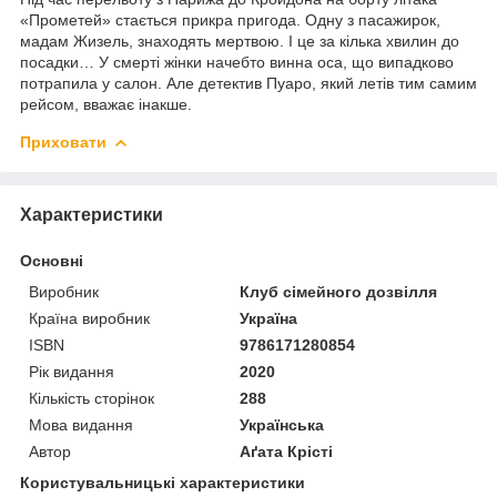
«Прометей» стається прикра пригода. Одну з пасажирок,
мадам Жизель, знаходять мертвою. І це за кілька хвилин до
посадки… У смерті жінки начебто винна оса, що випадково
потрапила у салон. Але детектив Пуаро, який летів тим самим
рейсом, вважає інакше.
Приховати
Характеристики
Основні
Виробник
Клуб сімейного дозвілля
Країна виробник
Україна
ISBN
9786171280854
Рік видання
2020
Кількість сторінок
288
Мова видання
Українська
Автор
Аґата Крісті
Користувальницькі характеристики