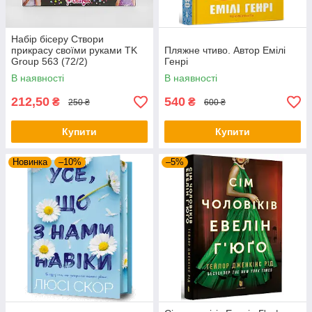
Набір бісеру Створи
прикрасу своїми руками TK
Пляжне чтиво. Автор Емілі
Group 563 (72/2)
Генрі
В наявності
В наявності
212,50
540
₴
₴
250 ₴
600 ₴
Купити
Купити
Новинка
–10%
–5%