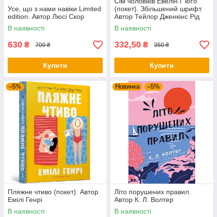
Сім чоловіків Евелін Г'юґо
Усе, що з нами навіки Limited
(покет). Збільшений шрифт.
edition. Автор Люсі Скор
Автор Тейлор Дженкінс Рід
В наявності
В наявності
630
332,50
₴
₴
700 ₴
350 ₴
Купити
Купити
–5%
Новинка
–5%
Пляжне чтиво (покет). Автор
Літо порушених правил.
Емілі Генрі
Автор К. Л. Волтер
В наявності
В наявності