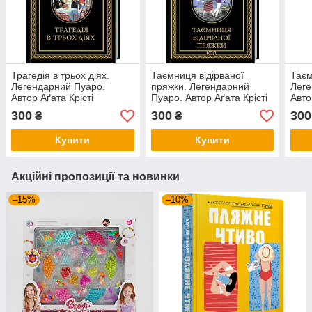
Трагедія в трьох діях.
Таємниця відірваної
Таєм
Легендарний Пуаро.
пряжки. Легендарний
Леге
Автор Аґата Крісті
Пуаро. Автор Аґата Крісті
Авто
300
300
300
₴
₴
Купити
Купити
Акційні пропозиції та новинки
–15%
–10%