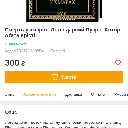
Смерть у хмарах. Легендарний Пуаро. Автор
Аґата Крісті
В наявності
Код: 9786171280854
Роздріб
300
₴
Купити
Опис
Характеристики
Доставка
Оплата
Умови 
Опис
Легендарний детектив, заплутані справи, небезпечні злочинці.
Під час перельоту з Парижа до Кройдона на борту літака