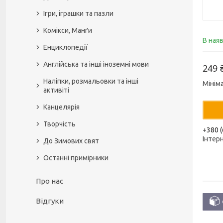
Ігри, іграшки та пазли
Комікси, Манґи
В ная
Енциклопедії
Англійська та інші іноземні мови
249 
Наліпки, розмальовки та інші
Мінім
активіті
Канцелярія
Творчість
+380 (
Інтер
До Зимових свят
Останні примірники
Про нас
Відгуки