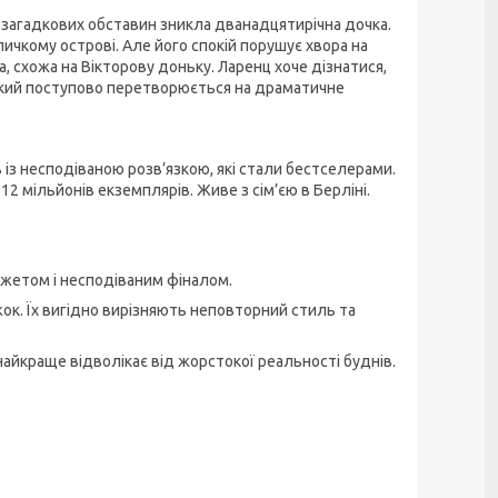
 загадкових обставин зникла дванадцятирічна дочка.
личкому острові. Але його спокій порушує хвора на
а, схожа на Вікторову доньку. Ларенц хоче дізнатися,
 який поступово перетворюється на драматичне
із несподіваною розв’язкою, які стали бестселерами.
 мільйонів екземплярів. Живе з сім’єю в Берліні.
южетом і несподіваним фіналом.
ок. Їх вигідно вирізняють неповторний стиль та
найкраще відволікає від жорстокої реальності буднів.