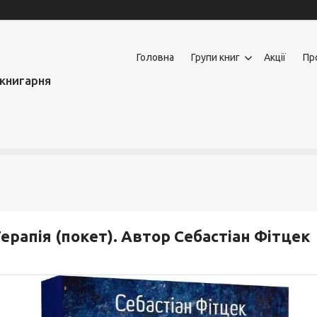
Головна
Групи книг
Акції
Пр
книгарня
ерапія (покет). Автор Себастіан Фітцек