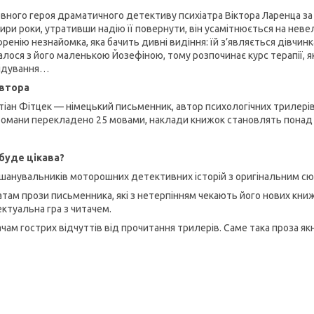
овного героя драматичного детективу психіатра Віктора Ларенца за
ири роки, утративши надію її повернути, він усамітнюється на неве
енію незнайомка, яка бачить дивні видіння: їй з’являється дівчинк
алося з його маленькою Йозефіною, тому розпочинає курс терапії,
ідування…
автора
тіан Фітцек — німецький письменник, автор психологічних трилерів 
романи перекладено 25 мовами, наклади книжок становлять понад 12
буде цікава?
 шанувальників моторошних детективних історій з оригінальним с
атам прози письменника, які з нетерпінням чекають його нових книж
ектуальна гра з читачем.
ачам гострих відчуттів від прочитання трилерів. Саме така проза як