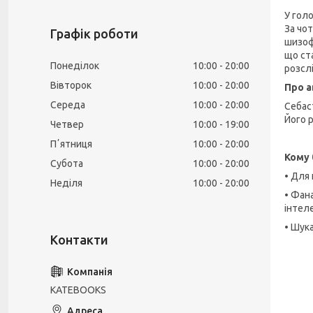
У гол
За чот
Графік роботи
шизофр
що ст
Понеділок
10:00
20:00
розсл
Вівторок
10:00
20:00
Про 
Середа
10:00
20:00
Себас
Його 
Четвер
10:00
19:00
Пʼятниця
10:00
20:00
Кому 
Субота
10:00
20:00
• Для
Неділя
10:00
20:00
• Фан
інтел
• Шук
KATEBOOKS