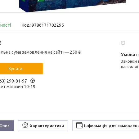
вності
Код:
9786171702295
₴
альна сума замовлення на сайті — 250 ₴
Законом не передбачено повернення та обмін даного товару
належної
Купити
63) 299-81-97
нет магазин 10-19
Опис
Характеристики
Інформація для замовлен