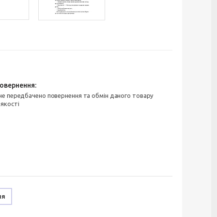
 якості
ня