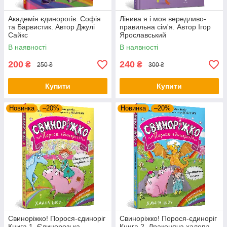
Академія єдинорогів. Софія
Лінива я і моя вередливо-
та Барвистик. Автор Джулі
правильна сім'я. Автор Ігор
Сайкс
Ярославський
В наявності
В наявності
200
240
₴
₴
250 ₴
300 ₴
Купити
Купити
Новинка
–20%
Новинка
–20%
Свиноріжко! Порося-єдиноріг
Свиноріжко! Порося-єдиноріг
Книга 1. Єдинорозька
Книга 2. Драконяча халепа.