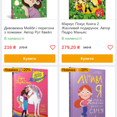
Маркус Покус Книга 2.
Дивовижна Мейбл і перегони
Жахливий подарунок. Автор
з ложками. Автор Рут Квейл
Педро Маньяс
В наявності
В наявності
216
279,20
₴
₴
270 ₴
349 ₴
Купити
Купити
Новинка
–20%
Новинка
–20%