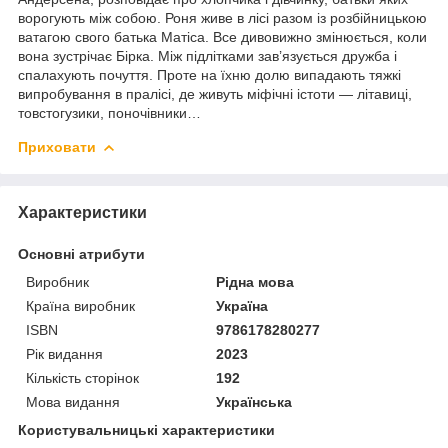
ворогують між собою. Роня живе в лісі разом із розбійницькою
ватагою свого батька Матіса. Все дивовижно змінюється, коли
вона зустрічає Бірка. Між підлітками зав’язується дружба і
спалахують почуття. Проте на їхню долю випадають тяжкі
випробування в пралісі, де живуть міфічні істоти — літавиці,
товстогузики, поночівники…
Приховати
Характеристики
Основні атрибути
Виробник
Рідна мова
Країна виробник
Україна
ISBN
9786178280277
Рік видання
2023
Кількість сторінок
192
Мова видання
Українська
Користувальницькі характеристики