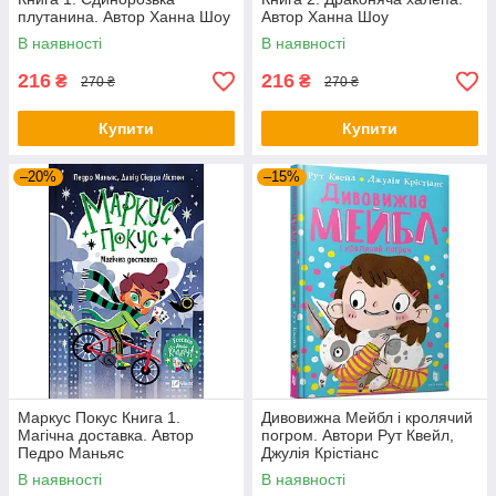
плутанина. Автор Ханна Шоу
Автор Ханна Шоу
В наявності
В наявності
216
216
₴
₴
270 ₴
270 ₴
Купити
Купити
–20%
–15%
Маркус Покус Книга 1.
Дивовижна Мейбл і кролячий
Магічна доставка. Автор
погром. Автори Рут Квейл,
Педро Маньяс
Джулія Крістіанс
В наявності
В наявності