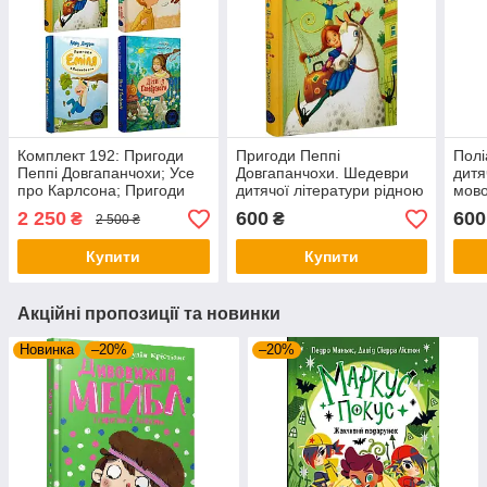
Комплект 192: Пригоди
Пригоди Пеппі
Полі
Пеппі Довгапанчохи; Усе
Довгапанчохи. Шедеври
дитя
про Карлсона; Пригоди
дитячої літератури рідною
мово
Еміля з Льонеберґи; Діти з
мовою (Зелена). Автор
Пор
2 250
600
600
₴
₴
2 500 ₴
Гамірного
Астрід Ліндґрен
Купити
Купити
Акційні пропозиції та новинки
Новинка
–20%
–20%