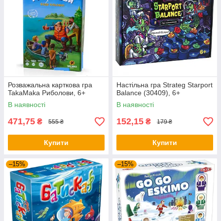
Розважальна карткова гра
Настільна гра Strateg Starport
TakaMaka Риболови, 6+
Balance (30409), 6+
В наявності
В наявності
471,75
152,15
₴
₴
555 ₴
179 ₴
Купити
Купити
–15%
–15%