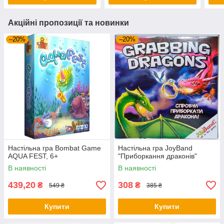
Акційні пропозиції та новинки
–20%
–20%
Настільна гра Bombat Game
Настільна гра JoyBand
AQUA FEST, 6+
"Приборкання драконів"
В наявності
В наявності
439,20
308
₴
₴
549 ₴
385 ₴
Купити
Купити