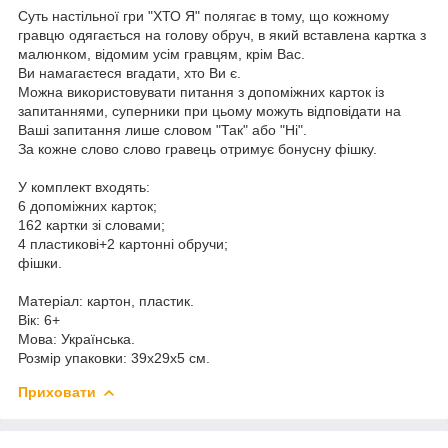
Суть настільної гри "ХТО Я" полягає в тому, що кожному
гравцю одягається на голову обруч, в який вставлена картка з
малюнком, відомим усім гравцям, крім Вас.
Ви намагаєтеся вгадати, хто Ви є.
Можна використовувати питання з допоміжних карток із
запитаннями, суперники при цьому можуть відповідати на
Ваші запитання лише словом "Так" або "Ні".
За кожне слово слово гравець отримує бонусну фішку.
У комплект входять:
6 допоміжних карток;
162 картки зі словами;
4 пластикові+2 картонні обручи;
фішки.
Матеріал: картон, пластик.
Вік: 6+
Мова: Українська.
Розмір упаковки: 39х29х5 см.
Приховати