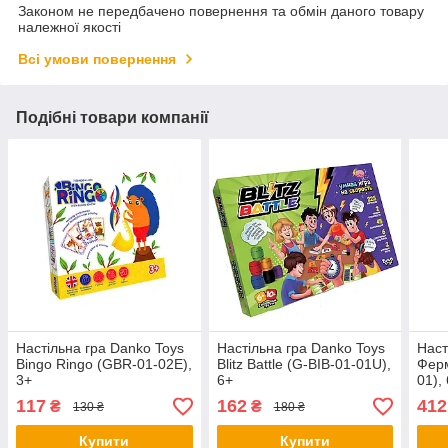
Законом не передбачено повернення та обмін даного товару
належної якості
Всі умови повернення
Подібні товари компанії
Настільна гра Danko Toys
Настільна гра Danko Toys
Наст
Bingo Ringo (GBR-01-02E),
Blitz Battle (G-BIB-01-01U),
Ферм
3+
6+
01),
117
162
412
₴
₴
130 ₴
180 ₴
Купити
Купити