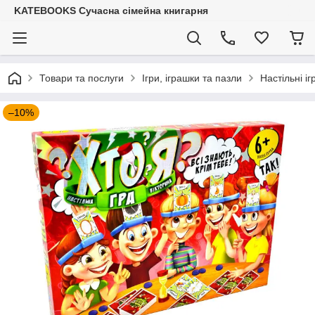
KATEBOOKS Сучасна сімейна книгарня
Товари та послуги
Ігри, іграшки та пазли
Настільні іг
–10%