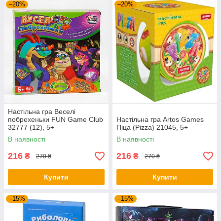
–20%
–20%
Настільна гра Веселі
побрехеньки FUN Game Club
Настільна гра Artos Games
32777 (12), 5+
Піца (Pizza) 21045, 5+
В наявності
В наявності
216
216
₴
₴
270 ₴
270 ₴
Купити
Купити
–15%
–15%