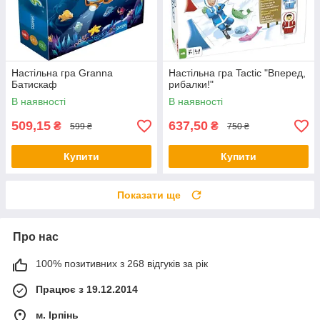
Настільна гра Granna
Настільна гра Tactic "Вперед,
Батискаф
рибалки!"
В наявності
В наявності
509,15
637,50
₴
₴
599 ₴
750 ₴
Купити
Купити
Показати ще
Про нас
100% позитивних з 268 відгуків за рік
Працює з 19.12.2014
м. Ірпінь