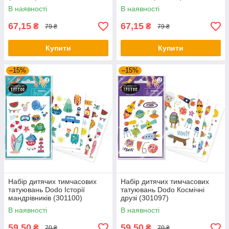
В наявності
В наявності
67,15
67,15
₴
₴
79 ₴
79 ₴
Купити
Купити
–15%
–15%
Набір дитячих тимчасових
Набір дитячих тимчасових
татуювань Dodo Історії
татуювань Dodo Космічні
мандрівників (301100)
друзі (301097)
В наявності
В наявності
59,50
59,50
₴
₴
70 ₴
70 ₴