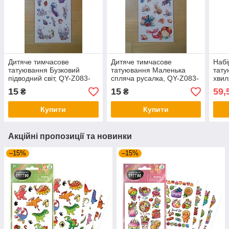
Дитяче тимчасове
Дитяче тимчасове
Набі
татуювання Бузковий
татуювання Маленька
тату
підводний світ, QY-Z083-
спляча русалка, QY-Z083-
хвил
091
091
15
15
59,
₴
₴
Купити
Купити
Акційні пропозиції та новинки
–15%
–15%