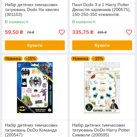
Набір дитячих тимчасових
Пазл Dodo 3 в 1 Harry Potter
татуювань Dodo На хвилях
Династія чарівників (200575),
(301103)
150-250-350 елементів
В наявності
В наявності
59,50
335,75
₴
₴
70 ₴
395 ₴
Купити
Купити
Новинка
–15%
Новинка
–15%
Набір дитячих тимчасових
Набір дитячих тимчасових
татуювань DoDo Команда
татуювань DoDo Harry Potter
(200547)
Символи (200505)