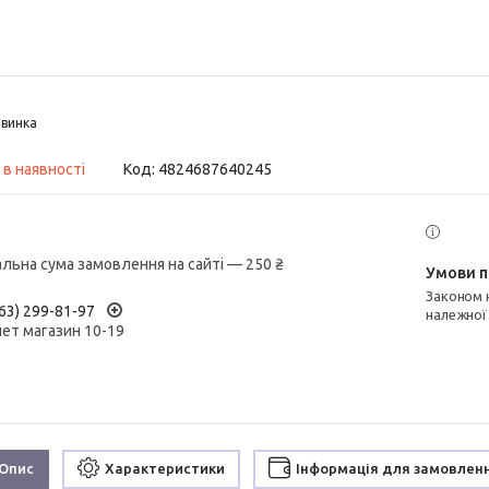
винка
 в наявності
Код:
4824687640245
альна сума замовлення на сайті — 250 ₴
Законом не передбачено повернення та обмін даного товару
63) 299-81-97
належної
нет магазин 10-19
Опис
Характеристики
Інформація для замовлен