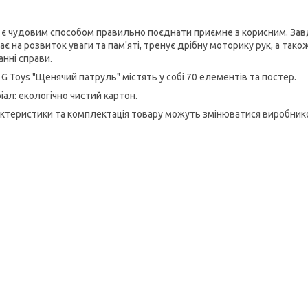
 є чудовим способом правильно поєднати приємне з корисним. Завд
є на розвиток уваги та пам'яті, тренує дрібну моторику рук, а тако
анні справи.
 G Toys "Щенячий патруль" містять у собі 70 елементів та постер.
іал: екологічно чистий картон.
актеристики та комплектація товару можуть змінюватися виробни