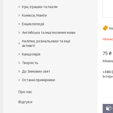
Ігри, іграшки та пазли
Комікси, Манґи
Енциклопедії
Но
Англійська та інші іноземні мови
Немає
Наліпки, розмальовки та інші
активіті
75 ₴
Канцелярія
Мінім
Творчість
До Зимових свят
+380 (
Інтер
Останні примірники
Про нас
Відгуки