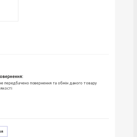
 якості
ня