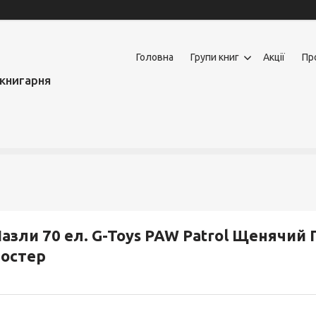
Головна
Групи книг
Акції
Пр
книгарня
азли 70 ел. G-Toys PAW Patrol Щенячий 
остер