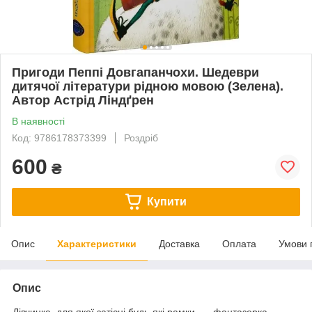
Пригоди Пеппі Довгапанчохи. Шедеври
дитячої літератури рідною мовою (Зелена).
Автор Астрід Ліндґрен
В наявності
Код: 9786178373399
Роздріб
600
₴
Купити
Опис
Характеристики
Доставка
Оплата
Умови 
Опис
Дівчинка, для якої затісні будь-які рамки, — фантазерка,