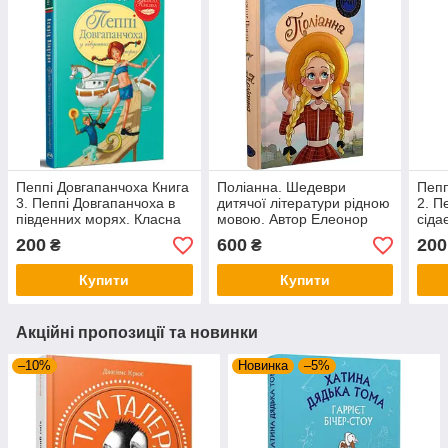
Пеппі Довгапанчоха Книга
Поліанна. Шедеври
Пепп
3. Пеппі Довгапанчоха в
дитячої літератури рідною
2. П
південних морях. Класна
мовою. Автор Елеонор
сіда
класика. Автор Астрід
Портер
клас
200
600
200
₴
₴
Ліндґрен
Лінд
Купити
Купити
Акційні пропозиції та новинки
–10%
Новинка
–5%