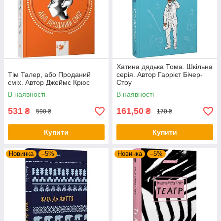
Хатина дядька Тома. Шкільна
Тім Талер, або Проданий
серія. Автор Гаррієт Бічер-
сміх. Автор Джеймс Крюс
Стоу
В наявності
В наявності
531
161,50
₴
₴
590 ₴
170 ₴
Купити
Купити
Новинка
–5%
Новинка
–5%