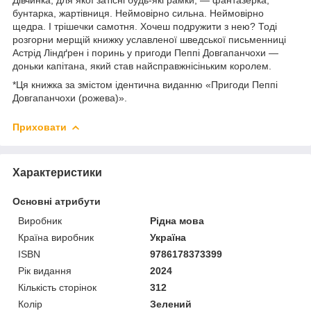
бунтарка, жартівниця. Неймовірно сильна. Неймовірно
щедра. І трішечки самотня. Хочеш подружити з нею? Тоді
розгорни мерщій книжку уславленої шведської письменниці
Астрід Ліндґрен і поринь у пригоди Пеппі Довгапанчохи —
доньки капітана, який став найсправжнісіньким королем.
*Ця книжка за змістом ідентична виданню «Пригоди Пеппі
Довгапанчохи (рожева)».
Приховати
Характеристики
Основні атрибути
Виробник
Рідна мова
Країна виробник
Україна
ISBN
9786178373399
Рік видання
2024
Кількість сторінок
312
Колір
Зелений