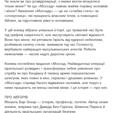
Чи знали ви про розвідоперації, з якими могли впоратися
тільки жінки? Чи що «Моссад» навчає майже порівну чоловіків
і жінок? Амазонки «Моссаду» — це не «слабка стать» чи
«спокусниці», які працюють власним тілом, а повноцінні
бійчині, за підготовкою рівні із чоловіками.
У цій книжці зібрано унікальні історії, що тривалий час були
під грифом секретності, але заслуговують світової відомості.
Вони про жінок, які рятували Ізраїль від ядерної небезпеки,
розбивали скляну стелю, виживали під час Голокосту,
вербували найкращих мусульманських агентів. Робили
неможливе — часом надто дорогою ціною.
Книжка поглиблює видання «Моссад. Найвидатніші операції
ізраїльської розвідки» і трансформує хибне уявлення про
службу як про бондіану й таємну армію першокласних
шпигунів, яких повно в кіно, серіалах і дешевих романах. У
«Моссаді» справді багато відважних чоловіків, але поруч з
ними працюють не менш сміливі жінки. І ця історія — про них.
ПРО АВТОРІВ
Міхаель Бар-Зохар — історик, професор, політик. Автор низки
книжок, зокрема про Давида Бен-Гуріона, Шимона Переса й
діяльність ізраїльських організацій безпеки.