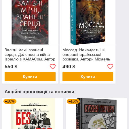
Залізні мечі, зранені
Моссад. Найвидатніші
серця. Доленосна війна
операції ізраїльської
Ізраїлю з ХАМАСом. Автор
розвідки. Автори Міхаель
Міхаель Бар-Зохар
Бар-Зохар, Ніссім Мішаль
550
490
₴
₴
Купити
Купити
Акційні пропозиції та новинки
–20%
–15%