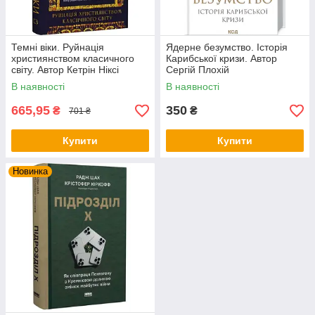
Темні віки. Руйнація
Ядерне безумство. Історія
християнством класичного
Карибської кризи. Автор
світу. Автор Кетрін Ніксі
Сергій Плохій
В наявності
В наявності
665,95
350
₴
₴
701 ₴
Купити
Купити
Новинка