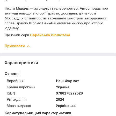
Ніссім Мішаль — журналіст і телерепортер. Автор праць про
значущі епізоди в історії Ізраілю, дослідник діяльності
Моссаду. У співавторстві з колишнім міністром закордонних
справ Ізраілю Шломо Бен-Амі написав книжку про історію
юдаїзму.
Ще книги серії
Єврейська бібліотека
Приховати
Характеристики
Основні
Виробник
Наш Формат
Країна виробник
Україна
ISBN
9786178277529
Рік видання
2024
Мова видання
Українська
Користувальницькі характеристики