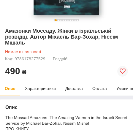
Амазонки Моссаду. Жінки в ізраїльській
розвідці. Автор Міхаель Бар-Зохар, Ніссім
Мішаль
Немає в наявності
Код: 9786178277529
Роздріб
490
₴
Опис
Характеристики
Доставка
Оплата
Умови п
Опис
The Mossad Amazons: The Amazing Women in the Israeli Secret
Service by Michael Bar-Zohar, Nissim Mishal
ПРО КНИГУ