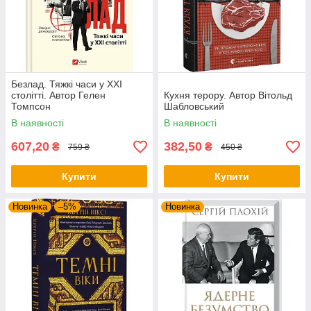
Безлад. Тяжкі часи у ХХІ
столітті. Автор Гелен
Кухня терору. Автор Вітольд
Томпсон
Шабловський
В наявності
В наявності
607,20
382,50
₴
₴
759 ₴
450 ₴
Купити
Купити
Новинка
–5%
Новинка