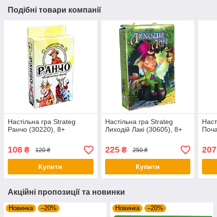
Подібні товари компанії
Настільна гра Strateg
Настільна гра Strateg
Наст
Ранчо (30220), 8+
Лиходій Лакі (30605), 8+
Поча
108
225
207
₴
₴
120 ₴
250 ₴
Купити
Купити
Акційні пропозиції та новинки
Новинка
–20%
Новинка
–20%