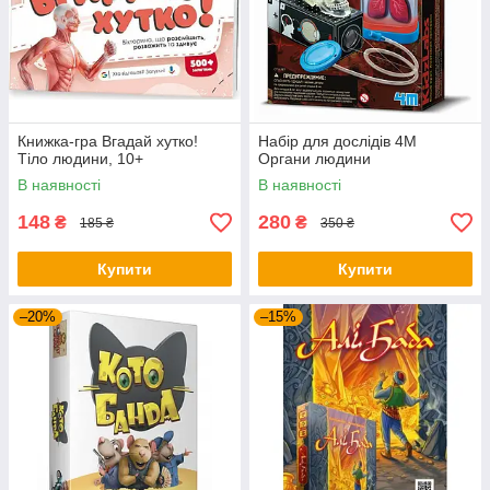
Книжка-гра Вгадай хутко!
Набір для дослідів 4M
Тіло людини, 10+
Органи людини
В наявності
В наявності
148
280
₴
₴
185 ₴
350 ₴
Купити
Купити
–20%
–15%