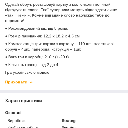
Одягай обруч, розташовуй картку з малюнком і починай
відгадувати слово. Твої суперники можуть відповідати лише
«так» чи «ні». Кожне відгадане слово наближає тебе до
перемоги!
♦ Рекомендований вік: від 8 років.
♦ Розмір пакування: 12,2 х 18,2 х 4,5 см
♦ Комплектація гри: картки з картону – 110 шт., пластикові
обручі – 4шт., паперова інструкція – 1шт.
♦ Вага гри в коробці: 210 г (+-20 г).
♦ Кількість гравців: від 2 до 4.
Гра українською мовою.
Приховати
Характеристики
Основні
Виробник
Strateg
Країна виробник
Україна