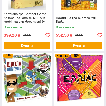
Карткова гра Bombat Game
Котобанда, або як мишача
Настільна гра IGames Алі
мафія за сир боролася! 9+
Баба
В наявності
В наявності
399,20
552,50
₴
₴
499 ₴
650 ₴
Купити
Купити
–15%
Новинка
–15%