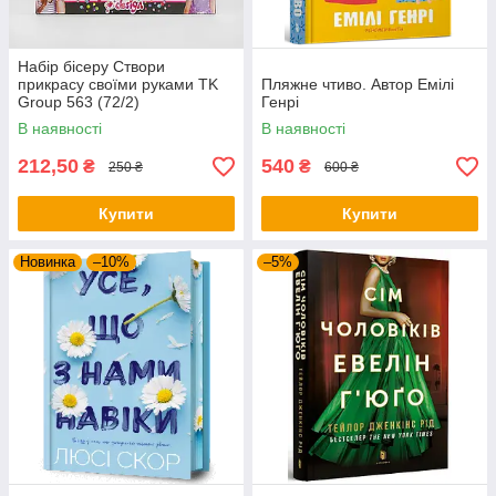
Набір бісеру Створи
прикрасу своїми руками TK
Пляжне чтиво. Автор Емілі
Group 563 (72/2)
Генрі
В наявності
В наявності
212,50
540
₴
₴
250 ₴
600 ₴
Купити
Купити
Новинка
–10%
–5%