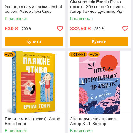
Сім чоловіків Евелін Г'юґо
Усе, що з нами навіки Limited
(покет). Збільшений шрифт.
edition. Автор Люсі Скор
Автор Тейлор Дженкінс Рід
В наявності
В наявності
630
332,50
₴
₴
700 ₴
350 ₴
Купити
Купити
–5%
Новинка
–5%
Пляжне чтиво (покет). Автор
Літо порушених правил.
Емілі Генрі
Автор К. Л. Волтер
В наявності
В наявності