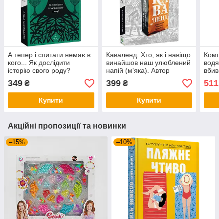
А тепер і спитати немає в
Каваленд. Хто, як і навіщо
Комп
кого... Як дослідити
винайшов наш улюблений
водя
історію свого роду?
напій (м'яка). Автор
вбив
(м'яка) Автор Анна
Августін Седжевік
(в м
349
399
511
₴
₴
Ніколаєва
Міше
Купити
Купити
Акційні пропозиції та новинки
–15%
–10%