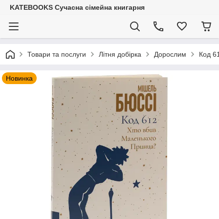
KATEBOOKS Сучасна сімейна книгарня
Товари та послуги
Літня добірка
Дорослим
Код 6
Новинка