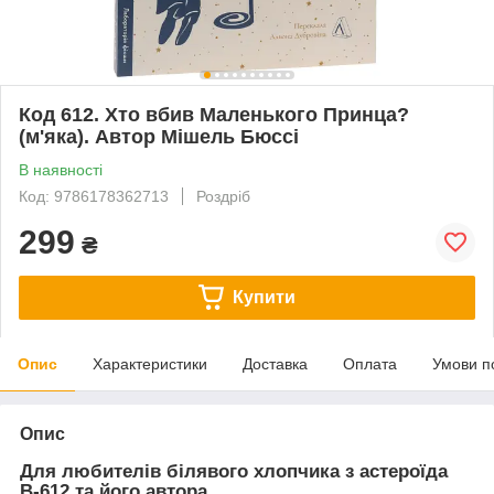
Код 612. Хто вбив Маленького Принца?
(м'яка). Автор Мішель Бюссі
В наявності
Код: 9786178362713
Роздріб
299
₴
Купити
Опис
Характеристики
Доставка
Оплата
Умови п
Опис
Для любителів білявого хлопчика з астероїда
В-612 та його автора