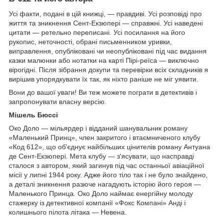
Усі факти, подані в цій книжці, — правдиві. Усі розповіді про
життя та зникнення Сент-Екзюпері — справжні. Усі наведені
цитати — ретельно переписані. Усі посилання на його
рукопис, неточності, обрані письменником уривки,
виправлення, опубліковані чи неопубліковані під час видання
казки малюнки або нотатки на карті Пірі-реїса — виключно
вірогідні. Після зібрання докупи та перевірки всіх складників я
вирішив упорядкувати їх так, як ніхто раніше не міг уявити.
Вони до вашої уваги! Ви теж можете пограти в детективів і
запропонувати власну версію.
Мішель Бюссі
Око Доло — мільярдер і відданий шанувальник роману
«Маленький Принц», член закритого і втаємниченого клубу
«Код 612», що об'єднує найбільших цінителів роману Антуана
де Сент-Екзюпері. Мета клубу — з'ясувати, що насправді
сталося з автором, який загинув під час останньої авіаційної
місії у липні 1944 року. Адже його тіло так і не було знайдено,
а деталі зникнення разюче нагадують історію його героя —
Маленького Принца. Око Доло наймає енергійну молоду
стажерку із детективної компанії «Фокс Компані» Анді і
колишнього пілота літака — Невена.