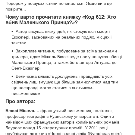
Подорож у пошуках істини починається. Якщо ви в це
повірите...
Чому варто прочитати книжку «Код 612: Хто
вбив Маленького Принца?»?
Автор висуває низку ідей, які стосуються смерті
Екзюпері, заснованих на реальних подіях, місцях і
текстах.
Захопливе читання, побудоване за всіма законами
трилера, адже Мішель Бюссі веде нас у пошуках вбивці
Маленького Принца, а також його автора Антуана де
Сент-Екзюпері.
Величезна кількість досліджень і правдивість усіх
свідчень лиш змушує ще більше замислитися над тим,
що насправді могло статися з льотчиком-
письменником.
Про автора:
Бюссі Мішель –
французький письменник, політолог,
професор географії в Руанському університеті. Один з
найвідоміших французьких авторів кримінальних романів.
Лауреат понад 15 літературних премій. У 2011 році
опублікував детектив «Чорні водяні лілії» (Nymphéas noirs),