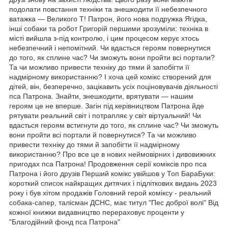
подолати повстання техніки та знешкодити її небезпечного
ватажка — Великого Т! Патрон, його нова подружка Ягідка,
інші собаки та робот Григорій першими зрозуміли: техніка в
місті вийшла з-під контролю, і цим процесом керує хтось
небезпечний і непомітний. Чи вдасться героям повернутися
до того, як сплине час? Чи зможуть вони пройти всі портали?
Та чи можливо привести техніку до тями й запобігти її
надмірному використанню? І хоча цей комікс створений для
дітей, він, безперечно, зацікавить усіх поціновувачів діяльності
пса Патрона. Знайти, знешкодити, врятувати — нашим
героям це не вперше. Загін під керівництвом Патрона йде
рятувати реальний світ і потрапляє у світ віртуальний! Чи
вдасться героям встигнути до того, як сплине час? Чи зможуть
вони пройти всі портали й повернутися? Та чи можливо
привести техніку до тями й запобігти її надмірному
використанню? Про все це в нових неймовірних і дивовижних
пригодах пса Патрона! Продовження серії коміксів про пса
Патрона і його друзів Перший комікс увійшов у Топ БараБуки:
короткий список найкращих дитячих і підліткових видань 2023
року і був хітом продажів Головний герой коміксу - реальний
собака-сапер, талісман ДСНС, має титул "Пес доброї волі" Від
кожної книжки видавництво перераховує проценти у
"Благодійний фонд пса Патрона"