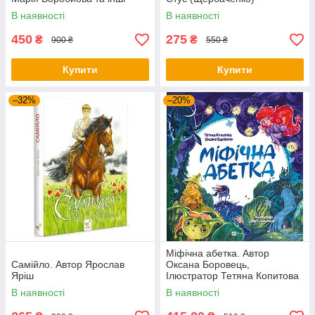
В наявності
В наявності
450
275
₴
₴
900 ₴
550 ₴
Купити
Купити
–32%
–20%
Міфічна абетка. Автор
Самійло. Автор Ярослав
Оксана Боровець,
Яріш
Ілюстратор Тетяна Копитова
В наявності
В наявності