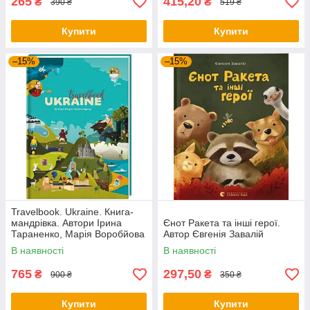
265
415,20
₴
₴
390 ₴
519 ₴
Купити
Купити
–15%
–15%
Travelbook. Ukraine. Книга-
мандрівка. Автори Ірина
Єнот Ракета та інші герої.
Тараненко, Марія Воробйова
Автор Євгенія Завалій
та інші
В наявності
В наявності
765
297,50
₴
₴
900 ₴
350 ₴
Купити
Купити