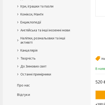
Ігри, іграшки та пазли
Комікси, Манґи
Енциклопедії
Англійська та інші іноземні мови
Наліпки, розмальовки та інші
активіті
Канцелярія
Творчість
Но
До Зимових свят
В ная
Останні примірники
520 
Про нас
Відгуки
+380 (