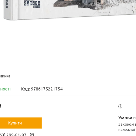
винка
вності
Код:
9786175221754
₴
Купити
Законом не передбачено повернення та обмін даного товару
належної
63) 299-81-97