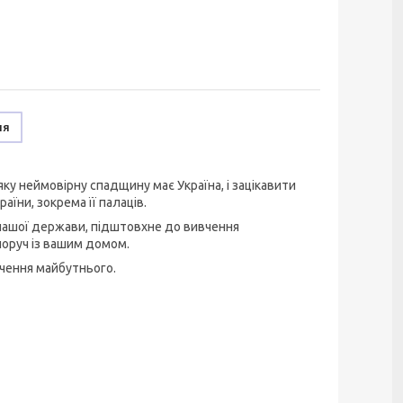
ня
ку неймовірну спадщину має Україна, і зацікавити
аїни, зокрема її палаців.
 нашої держави, підштовхне до вивчення
поруч із вашим домом.
ачення майбутнього.