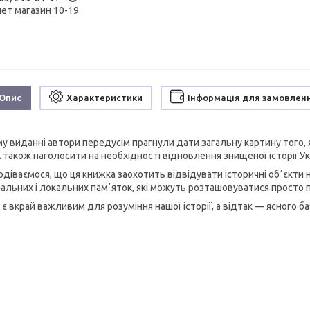
нет магазин 10-19
Опис
Характеристики
Інформація для замовлен
му виданні автори передусім прагнули дати загальну картину того, я
 також наголосити на необхідності відновлення знищеної історії Укр
одіваємося, що ця книжка заохотить відвідувати історичні обʼєкти
нальних і локальних памʼяток, які можуть розташовуватися просто 
 є вкрай важливим для розуміння нашої історії, а відтак — ясного б