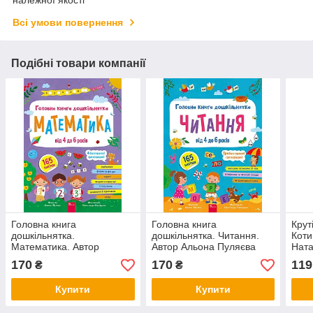
Всі умови повернення
Подібні товари компанії
Головна книга
Головна книга
Крут
дошкільнятка.
дошкільнятка. Читання.
Коти
Математика. Автор
Автор Альона Пуляєва
Ната
Альона Пуляєва
170
170
119
₴
₴
Купити
Купити