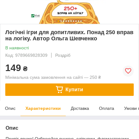
Логічні ігри для допитливих. Понад 250 вправ
на логіку. Автор Ольга Шевченко
В наявності
Код: 9789669828309
Роздріб
149
₴
Мінімальна сума замовлення на сайті — 250 ₴
Купити
Опис
Характеристики
Доставка
Оплата
Умови 
Опис
Привіт друже! Озброюйся ручкою, олівцями, фломастерами,