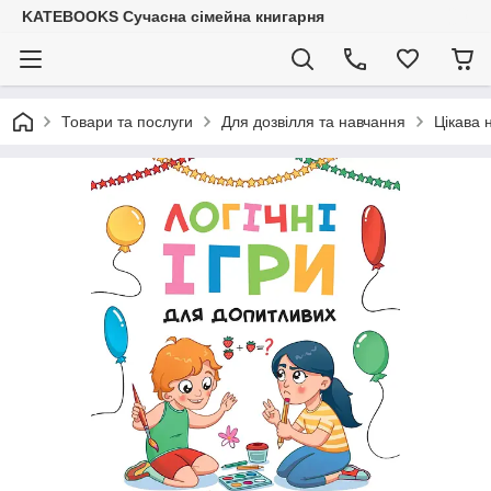
KATEBOOKS Сучасна сімейна книгарня
Товари та послуги
Для дозвілля та навчання
Цікава 