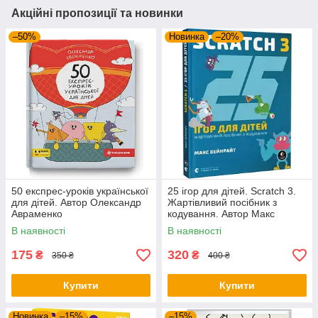
Акційні пропозиції та новинки
–50%
Новинка
–20%
50 експрес-уроків української
25 ігор для дітей. Scratch 3.
для дітей. Автор Олександр
Жартівливий посібник з
Авраменко
кодування. Автор Макс
Вейнрайт
В наявності
В наявності
175
320
₴
₴
350 ₴
400 ₴
Купити
Купити
Новинка
–15%
–15%