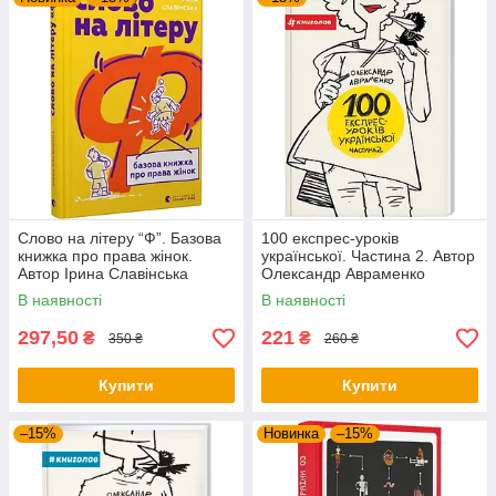
Слово на літеру “Ф”. Базова
100 експрес-уроків
книжка про права жінок.
української. Частина 2. Автор
Автор Ірина Славінська
Олександр Авраменко
В наявності
В наявності
297,50
221
₴
₴
350 ₴
260 ₴
Купити
Купити
–15%
Новинка
–15%