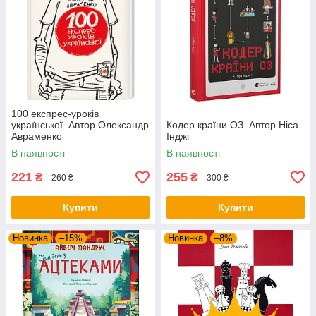
100 експрес-уроків
української. Автор Олександр
Кодер країни ОЗ. Автор Ніса
Авраменко
Інджі
В наявності
В наявності
221
255
₴
₴
260 ₴
300 ₴
Купити
Купити
Новинка
–15%
Новинка
–8%