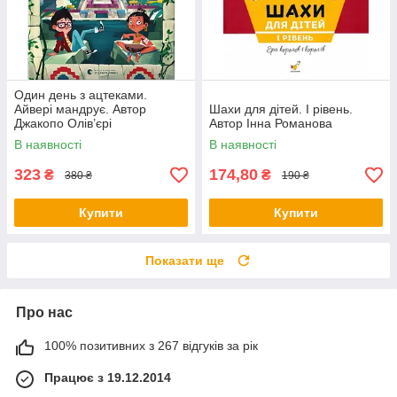
Один день з ацтеками.
Айвері мандрує. Автор
Шахи для дітей. І рівень.
Джакопо Олів’єрі
Автор Інна Романова
В наявності
В наявності
323
174,80
₴
₴
380 ₴
190 ₴
Купити
Купити
Показати ще
Про нас
100% позитивних з 267 відгуків за рік
Працює з 19.12.2014