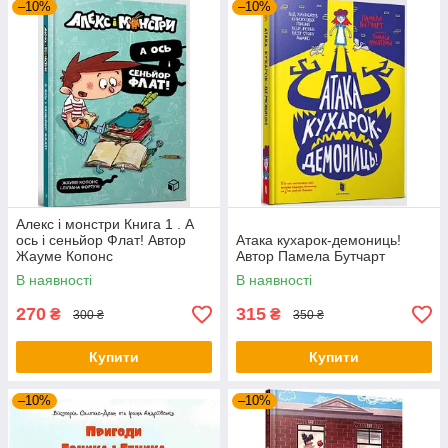
–10%
–10%
Алекс і монстри Книга 1 . А
ось і сеньйор Флат! Автор
Атака кухарок-демониць!
Жауме Копонс
Автор Памела Бутчарт
В наявності
В наявності
270
315
₴
₴
300 ₴
350 ₴
Купити
Купити
–10%
–10%