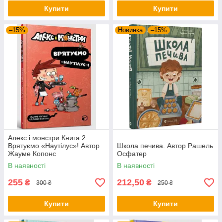
Купити
Купити
–15%
Новинка
–15%
Алекс і монстри Книга 2.
Врятуємо «Наутілус»! Автор
Школа печива. Автор Рашель
Жауме Копонс
Осфатер
В наявності
В наявності
255
212,50
₴
₴
300 ₴
250 ₴
Купити
Купити