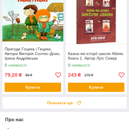
Пригоди Гоцика і Гецика.
Автори Вікторія Солтис-Доан,
Казна-які історії школи Абияк.
Ірина Андріївська
Книга 1. Автор Луїс Секер
В наявності
В наявності
79,20
243
₴
₴
88 ₴
270 ₴
Купити
Купити
Показати ще
Про нас