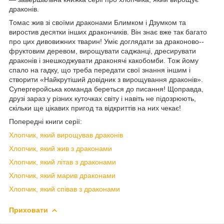
драконів.
Томас жив зі своїми драконами Блимком і Дзумком та
виростив десятки інших дракончиків. Він знає вже так багато
про цих дивовижних тварин! Уміє доглядати за драконово-­
фруктовим деревом, вирощувати саджанці, дресирувати
драконів і знешкоджувати драконячі какобомби. Тож йому
спало на гадку, що треба передати свої знання іншим і
створити «Найкрутіший довідник з вирощування драконів».
Супер­геройська команда береться до писання! Щоправда,
друзі зараз у різних куточках світу і навіть не підозрюють,
скільки ще цікавих пригод та відкриттів на них чекає!
Попередні книги серії:
Хлопчик, який вирощував драконів
Хлопчик, який жив з драконами
Хлопчик, який літав з драконами
Хлопчик, який марив драконами
Хлопчик, який співав з драконами
Приховати