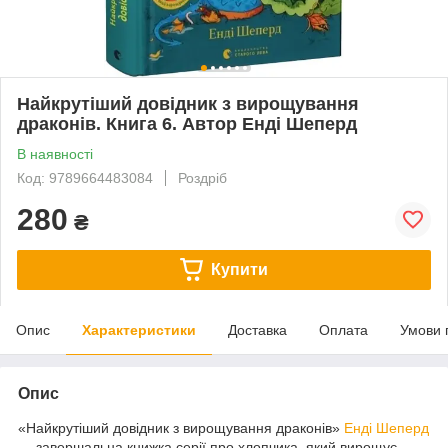
Найкрутіший довідник з вирощування
драконів. Книга 6. Автор Енді Шеперд
В наявності
Код: 9789664483084
Роздріб
280
₴
Купити
Опис
Характеристики
Доставка
Оплата
Умови 
Опис
«Найкрутіший довідник з вирощування драконів»
Енді Шеперд
— завершальна книжка серії про хлопчика, який вирощує