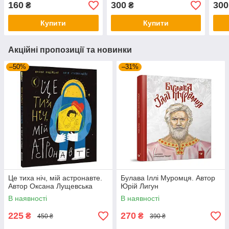
160
300
300
₴
₴
Купити
Купити
Акційні пропозиції та новинки
–50%
–31%
Це тиха ніч, мій астронавте.
Булава Іллі Муромця. Автор
Автор Оксана Лущевська
Юрій Лигун
В наявності
В наявності
225
270
₴
₴
450 ₴
390 ₴