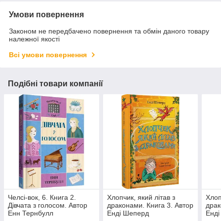
Умови повернення
Законом не передбачено повернення та обмін даного товару
належної якості
Всі умови повернення
Подібні товари компанії
Челсі-вок, 6. Книга 2.
Хлопчик, який літав з
Хлоп
Дівчата з голосом. Автор
драконами. Книга 3. Автор
драк
Енн Тернбулл
Енді Шеперд
Енд