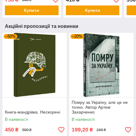
про довгу війну
Мол
Купити
Купити
Акційні пропозиції та новинки
–50%
–20%
Помру за Україну, але це не
точно. Автор Артем
Книга-мандрівка. Нескорені
Захарченко
В наявності
В наявності
450
199,20
₴
₴
900 ₴
249 ₴