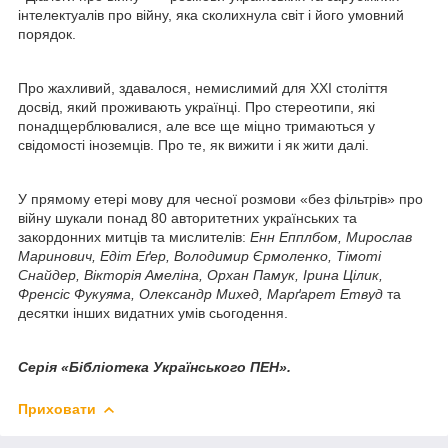
інтелектуалів про війну, яка сколихнула світ і його умовний
порядок.
Про жахливий, здавалося, немислимий для XXI століття
досвід, який проживають українці. Про стереотипи, які
понадщерблювалися, але все ще міцно тримаються у
свідомості іноземців. Про те, як вижити і як жити далі.
У прямому етері мову для чесної розмови «без фільтрів» про
війну шукали понад 80 авторитетних українських та
закордонних митців та мислителів:
Енн Епплбом, Мирослав
Маринович, Едіт Еґер, Володимир Єрмоленко, Тімоті
Снайдер, Вікторія Амеліна, Орхан Памук, Ірина Цілик,
Френсіс Фукуяма, Олександр Михед, Марґарет Етвуд
та
десятки інших видатних умів сьогодення.
Серія «Бібліотека Українського ПЕН».
Приховати