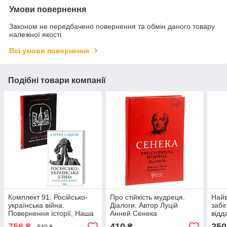
Умови повернення
Законом не передбачено повернення та обмін даного товару
належної якості
Всі умови повернення
Подібні товари компанії
Комплект 91: Російсько-
Про стійкість мудреця.
Найв
українська війна.
Діалоги. Автор Луцій
забі
Повернення історії, Наша
Анней Сенека
відд
столітня. Короткі нариси
Джон
756
410
350
₴
₴
840 ₴