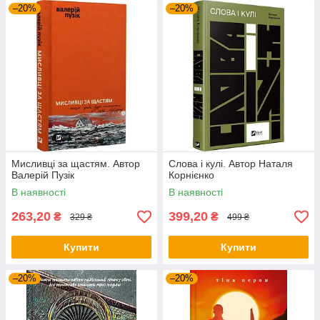
–20%
–20%
Мисливці за щастям. Автор
Слова і кулі. Автор Наталя
Валерій Пузік
Корнієнко
В наявності
В наявності
263,20
399,20
₴
₴
329 ₴
499 ₴
Купити
Купити
–20%
–20%