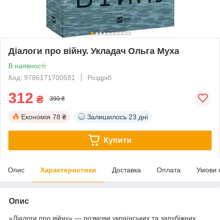
Діалоги про війну. Укладач Ольга Муха
В наявності
Код: 9786171700581
Роздріб
312
₴
390 ₴
Економія
78 ₴
Залишилось
23 дні
Купити
Опис
Характеристики
Доставка
Оплата
Умови 
Опис
«Діалоги про війну» — розмови українських та зарубіжних