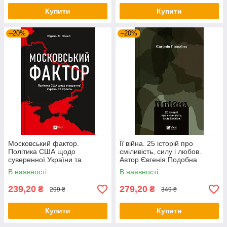
Купити
Купити
–20%
–20%
Московський фактор.
Її війна. 25 історій про
Політика США щодо
сміливість, силу і любов.
суверенної України та
Автор Євгенія Подобна
Кремль. Автор Юджин М.
В наявності
В наявності
Фішел
239,20
279,20
₴
₴
299 ₴
349 ₴
Купити
Купити