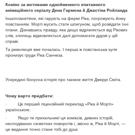
Комікс за мотивами однойменного епатажного
анімаційного серіалу Дена Гармона й Джастіна Ройланда
Іншопланетяни, які гарують на фермі Ріка, погрожують йому
повстанням. Морті мусить стати шпигуном, щоб розвідати їхні
плани. Дізнавшись правду, яка дещо відрізняється від Рікових
слів, хлопець відмовляється далі допомагати дідові у цій
справі.
Та революція вже почалась. І перша ж повстанська куля
пронизує груди Ріка Санчеза.
Усередині бонусна історія про таємне життя Джеррі Сміта.
Чому варто придбати:
· Це перший ліцензійний переклад «Ріка й Морті»
українською.
· Якщо ти прихильник/-ця коміксів, дивних історій,
несподіваних сюжетних поворотів і, звісно ж, Ріка й Морті, —
це видання точно стане тобі до душі.