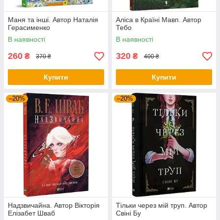
Маня та інші. Автор Наталія
Аліса в Країні Мавп. Автор
Герасименко
Тебо
В наявності
В наявності
260
320
₴
₴
370 ₴
400 ₴
Купити
Купити
–20%
–20%
Надзвичайна. Автор Вікторія
Тільки через мій труп. Автор
Елізабет Шваб
Свіні Бу