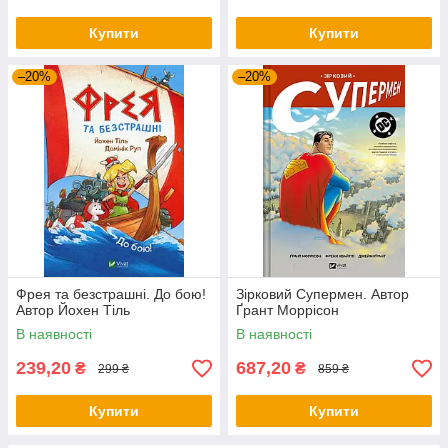
Купити
Купити
–20%
–20%
Фрея та безстрашні. До бою!
Зірковий Супермен. Автор
Автор Йохен Тіль
Ґрант Моррісон
В наявності
В наявності
239,20
687,20
₴
₴
299 ₴
859 ₴
Купити
Купити