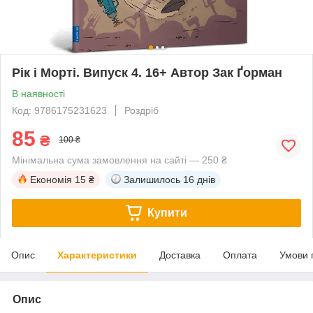
Рік і Морті. Випуск 4. 16+ Автор Зак Ґорман
В наявності
Код: 9786175231623
Роздріб
85
₴
100 ₴
Мінімальна сума замовлення на сайті — 250 ₴
Економія
15 ₴
Залишилось
16 днів
Купити
Опис
Характеристики
Доставка
Оплата
Умови 
Опис