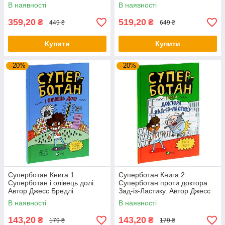
В наявності
В наявності
359,20
519,20
₴
₴
449 ₴
649 ₴
Купити
Купити
–20%
–20%
Суперботан Книга 1.
Суперботан Книга 2.
Суперботан і олівець долі.
Суперботан проти доктора
Автор Джесс Бредлі
Зад-із-Ластику. Автор Джесс
Бредлі
В наявності
В наявності
143,20
143,20
₴
₴
179 ₴
179 ₴