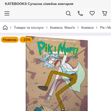
KATEBOOKS Сучасна сімейна книгарня
Товари та послуги
Комікси, Манґи
Комікси
Рік і 
Новинка
–15%