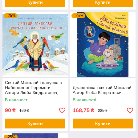
Купити
Купити
–25%
–25%
Святий Миколай і папужка з
Набережної Перемоги.
Джавелінка і святий Миколай.
Автори Люба Кіндратович,
Автор Люба Кіндратович
Богдана Бондар
В наявності
В наявності
90
168,75
₴
₴
120 ₴
225 ₴
Купити
Купити
–25%