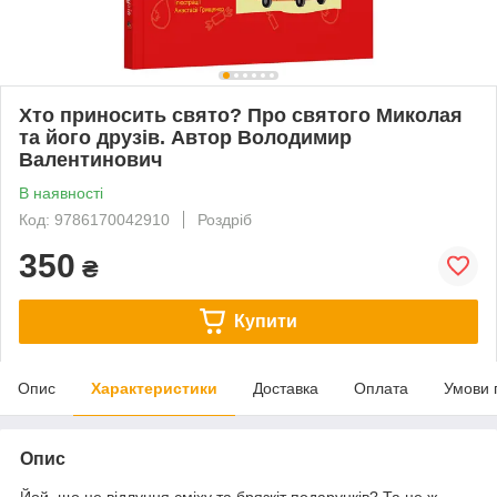
Хто приносить свято? Про святого Миколая
та його друзів. Автор Володимир
Валентинович
В наявності
Код: 9786170042910
Роздріб
350
₴
Купити
Опис
Характеристики
Доставка
Оплата
Умови 
Опис
Йой, що це відлуння сміху та брязкіт подарунків? Та це ж