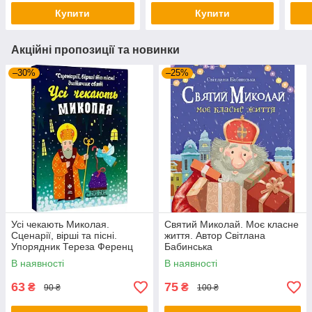
Купити
Купити
Акційні пропозиції та новинки
–30%
–25%
Усі чекають Миколая.
Святий Миколай. Моє класне
Сценарії, вірші та пісні.
життя. Автор Світлана
Упорядник Тереза Ференц
Бабинська
В наявності
В наявності
63
75
₴
₴
90 ₴
100 ₴