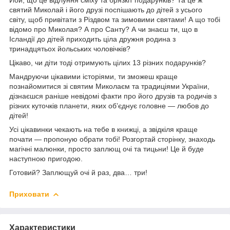
святий Миколай і його друзі поспішають до дітей з усього
світу, щоб привітати з Різдвом та зимовими святами! А що тобі
відомо про Миколая? А про Санту? А чи знаєш ти, що в
Ісландії до дітей приходить ціла дружня родина з
тринадцятьох йольських чоловічків?
Цікаво, чи діти тоді отримують цілих 13 різних подарунків?
Мандруючи цікавими історіями, ти зможеш краще
познайомитися зі святим Миколаєм та традиціями України,
дізнаєшся раніше невідомі факти про його друзів та родичів з
різних куточків планети, яких об’єднує головне — любов до
дітей!
Усі цікавинки чекають на тебе в книжці, а звідкіля краще
почати — пропоную обрати тобі! Розгортай сторінку, знаходь
магічні малюнки, просто заплющ очі та тицьни! Це й буде
наступною пригодою.
Готовий? Заплющуй очі й раз, два… три!
Приховати
Характеристики