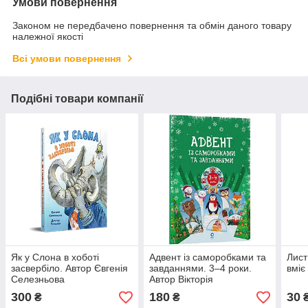
Умови повернення
Законом не передбачено повернення та обмін даного товару
належної якості
Всі умови повернення
Подібні товари компанії
Як у Слона в хоботі
Адвент із саморобками та
Лист
засвербіло. Автор Євгенія
завданнями. 3–4 роки.
вміє
Селезньова
Автор Вікторія
Карнаушенко
300
180
30
₴
₴