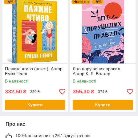
–5%
Новинка
–5%
Пляжне чтиво (покет). Автор
Літо порушених правил.
Емілі Генрі
Автор К. Л. Волтер
В наявності
В наявності
332,50
355,30
₴
₴
350 ₴
374 ₴
Купити
Купити
Про нас
100% позитивних з 267 відгуків за рік