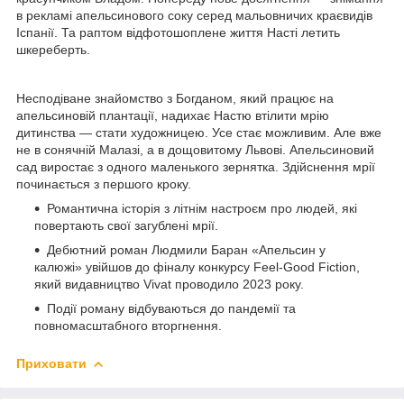
в рекламі апельсинового соку серед мальовничих краєвидів
Іспанії. Та раптом відфотошоплене життя Насті летить
шкереберть.
Несподіване знайомство з Богданом, який працює на
апельсиновій плантації, надихає Настю втілити мрію
дитинства — стати художницею. Усе стає можливим. Але вже
не в сонячній Малазі, а в дощовитому Львові. Апельсиновий
сад виростає з одного маленького зернятка. Здійснення мрії
починається з першого кроку.
Романтична історія з літнім настроєм про людей, які
повертають свої загублені мрії.
Дебютний роман Людмили Баран «Апельсин у
калюжі» увійшов до фіналу конкурсу Feel-Good Fiction,
який видавництво Vivat проводило 2023 року.
Події роману відбуваються до пандемії та
повномасштабного вторгнення.
Приховати