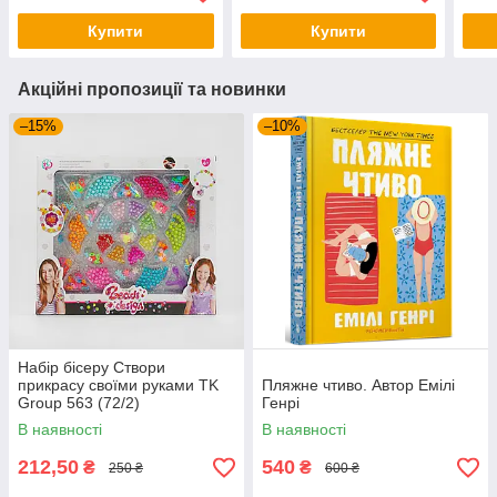
Купити
Купити
Акційні пропозиції та новинки
–15%
–10%
Набір бісеру Створи
прикрасу своїми руками TK
Пляжне чтиво. Автор Емілі
Group 563 (72/2)
Генрі
В наявності
В наявності
212,50
540
₴
₴
250 ₴
600 ₴