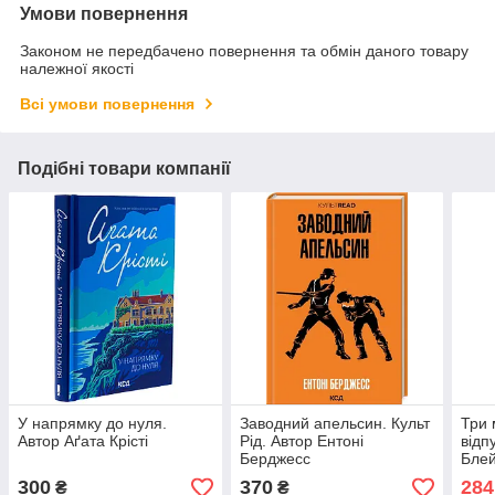
Умови повернення
Законом не передбачено повернення та обмін даного товару
належної якості
Всі умови повернення
Подібні товари компанії
У напрямку до нуля.
Заводний апельсин. Культ
Три 
Автор Аґата Крісті
Рід. Автор Ентоні
відп
Берджесс
Бле
300
370
284
₴
₴