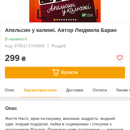
Апельсин у калюжі. Автор Людмила Баран
В наявності
Код: 9786171704909
Роздріб
299
₴
Купити
Опис
Характеристики
Доставка
Оплата
Умови 
Опис
Життя Насті, зірки інстаграму, викликає заздрість: модний
одяг, яскраві подорожі, лайки в соцмережах і стосунки з
красунчиком Владом. Попереду нове досягнення — знімання