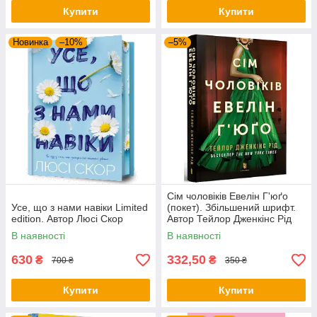
Купити
Купити
Новинка
–10%
–5%
Сім чоловіків Евелін Г'юґо
Усе, що з нами навіки Limited
(покет). Збільшений шрифт.
edition. Автор Люсі Скор
Автор Тейлор Дженкінс Рід
В наявності
В наявності
630
332,50
₴
₴
700 ₴
350 ₴
Купити
Купити