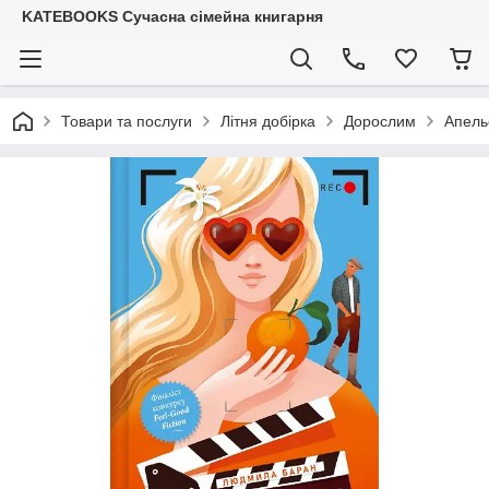
KATEBOOKS Сучасна сімейна книгарня
Товари та послуги
Літня добірка
Дорослим
Апель