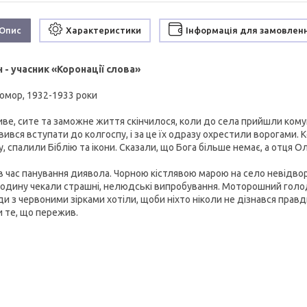
Опис
Характеристики
Інформація для замовлен
 - учасник «Коронації слова»
омор, 1932-1933 роки
ве, сите та заможне життя скінчилося, коли до села прийшли кому
ився вступати до колгоспу, і за це їх одразу охрестили ворогами. 
, спалили Біблію та ікони. Сказали, що Бога більше немає, а отця 
в час панування диявола. Чорною кістлявою марою на село невідво
родину чекали страшні, нелюдські випробування. Моторошний голод, 
и з червоними зірками хотіли, щоби ніхто ніколи не дізнався правд
и те, що пережив.