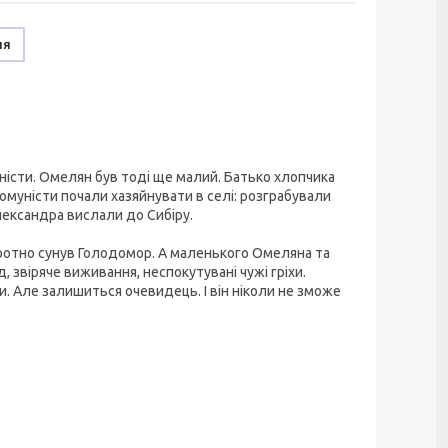
ня
ністи. Омелян був тоді ще малий. Батько хлопчика
Комуністи почали хазяйнувати в селі: розграбували
Олександра вислали до Сибіру.
ротно сунув Голодомор. А маленького Омеляна та
звіряче виживання, неспокутувані чужі гріхи.
и. Але залишиться очевидець. І він ніколи не зможе