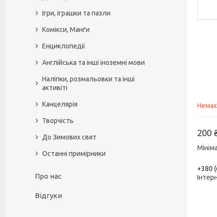
Ігри, іграшки та пазли
Комікси, Манґи
Енциклопедії
Англійська та інші іноземні мови
Наліпки, розмальовки та інші
активіті
Канцелярія
Немає
Творчість
200 
До Зимових свят
Мінім
Останні примірники
+380 (
Про нас
Інтер
Відгуки