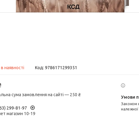
 в наявності
Код:
9786171299351
₴
альна сума замовлення на сайті — 250 ₴
Законом не передбачено повернення та обмін даного товару
63) 299-81-97
належної
нет магазин 10-19