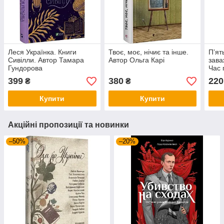
Леся Українка. Книги
Твоє, моє, нічиє та інше.
П’ят
Сивілли. Автор Тамара
Автор Ольга Карі
зава
Гундорова
Час 
Авто
399
380
220
₴
₴
Купити
Купити
Акційні пропозиції та новинки
–50%
–20%