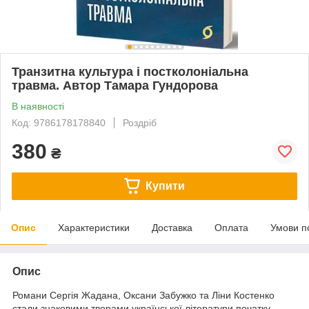
Транзитна культура і постколоніальна
травма. Автор Тамара Гундорова
В наявності
Код: 9786178178840
Роздріб
380
₴
Купити
Опис
Характеристики
Доставка
Оплата
Умови п
Опис
Романи Сергія Жадана, Оксани Забужко та Ліни Костенко
стали знаковими творами української літератури початку