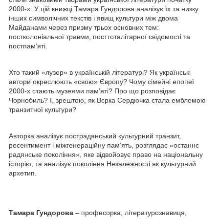
2000-х. У цій книжці Тамара Гундорова аналізує їх та низку
інших символічних текстів і явищ культури між двома
Майданами через призму трьох основних тем:
постколоніальної травми, посттоталітарної свідомості та
постпам’яті.
Хто такий «лузер» в українській літературі? Як українські
автори окреслюють «свою» Європу? Чому сімейні епопеї
2000-х стають музеями пам’яті? Про що розповідає
Чорнобиль? І, зрештою, як Вєрка Сердючка стала емблемою
транзитної культури?
Авторка аналізує пострадянський культурний транзит,
ресентимент і міжгенераційну пам’ять, розглядає «останнє
радянське покоління», яке відвойовує право на національну
історію, та аналізує покоління Незалежності як культурний
архетип.
Тамара Гундорова
– професорка, літературознавиця,