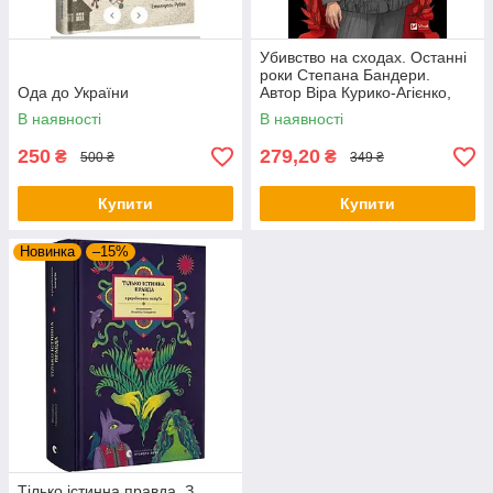
Убивство на сходах. Останні
роки Степана Бандери.
Ода до України
Автор Віра Курико-Агієнко,
Ілюстратор Лада Касьяненко
В наявності
В наявності
250
279,20
₴
₴
500 ₴
349 ₴
Купити
Купити
Новинка
–15%
Тілько істинна правда. З