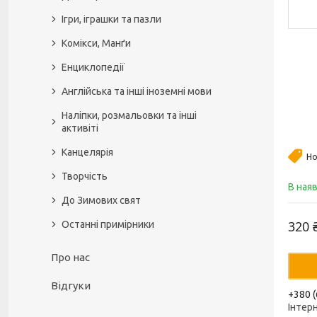
Ігри, іграшки та пазли
Комікси, Манґи
Енциклопедії
Англійська та інші іноземні мови
Наліпки, розмальовки та інші
активіті
Канцелярія
Но
Творчість
В ная
До Зимових свят
320 
Останні примірники
Про нас
Відгуки
+380 (
Інтер