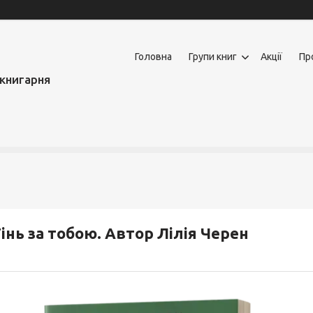
Головна
Групи книг
Акції
Пр
книгарня
інь за тобою. Автор Лілія Черен