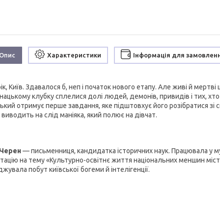
Опис
Характеристики
Інформація для замовлен
ік, Київ. Здавалося б, неп і початок нового етапу. Але живі й мертв
нацькому клубку сплелися долі людей, демонів, привидів і тих, хто 
ький отримує перше завдання, яке підштовхує його розібратися зі с
 виводить на слід маніяка, який полює на дівчат.
 Черен
— письменниця, кандидатка історичних наук. Працювала у му
тацію на тему «Культурно-освітнє життя національних меншин міста
жувала побут київської богеми й інтелігенції.