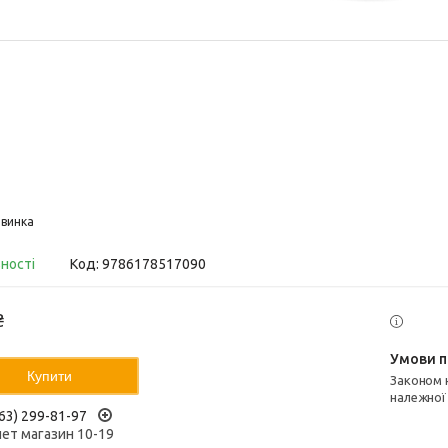
винка
вності
Код:
9786178517090
₴
Купити
Законом не передбачено повернення та обмін даного товару
належної
63) 299-81-97
нет магазин 10-19