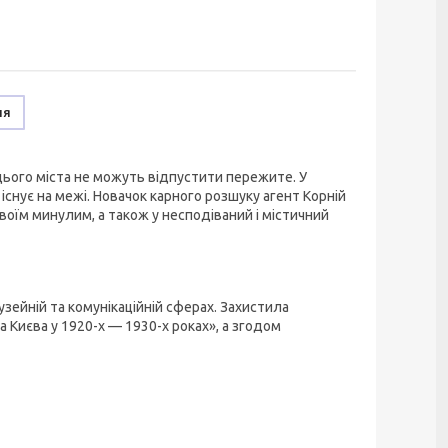
ня
і цього міста не можуть відпустити пережите. У
існує на межі. Новачок карного розшуку агент Корній
воїм минулим, а також у несподіваний і містичний
зейній та комунікаційній сферах. Захистила
 Києва у 1920-х — 1930-х роках», а згодом