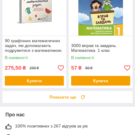
90 графічних математичних
задач, які допомагають
3000 вправ та завдань.
подружитися з математикою.
Математика. 1 клас
Автор Камілло Бортолато
В наявності
В наявності
275,50
57
₴
₴
290 ₴
60 ₴
Купити
Купити
Показати ще
Про нас
100% позитивних з 267 відгуків за рік