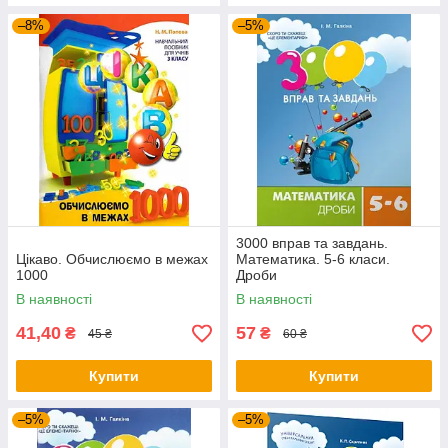
–8%
–5%
3000 вправ та завдань.
Цікаво. Обчислюємо в межах
Математика. 5-6 класи.
1000
Дроби
В наявності
В наявності
41,40
57
₴
₴
45 ₴
60 ₴
Купити
Купити
–5%
–5%