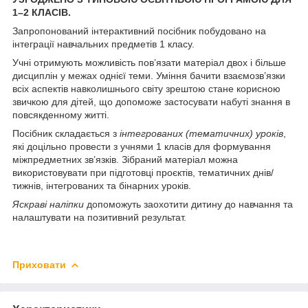
1–2 КЛАСІВ.
Запропонований інтерактивний посібник побудовано на
інтеграції навчальних предметів 1 класу.
Учні отримують можливість пов’язати матеріал двох і більше
дисциплін у межах однієї теми. Уміння бачити взаємозв’язки
всіх аспектів навколишнього світу зрештою стане корисною
звичкою для дітей, що допоможе застосувати набуті знання в
повсякденному житті.
Посібник складається з
інтегрованих (тематичних) уроків
,
які доцільно провести з учнями 1 класів для формування
міжпредметних зв’язків. Зібраний матеріал можна
використовувати при підготовці проєктів, тематичних днів/
тижнів, інтегрованих та бінарних уроків.
Яскраві наліпки
допоможуть заохотити дитину до навчання та
налаштувати на позитивний результат.
Приховати