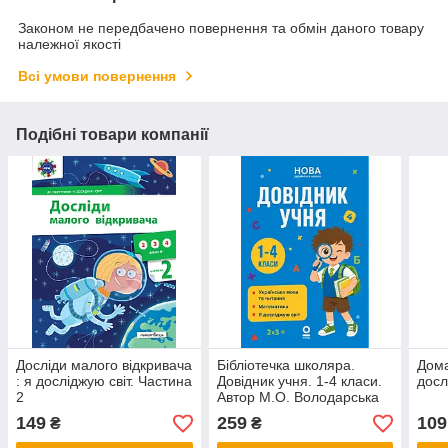
Законом не передбачено повернення та обмін даного товару
належної якості
Всі умови повернення
Подібні товари компанії
Досліди малого відкривача
Бібліотечка школяра.
Дома
: я досліджую світ. Частина
Довідник учня. 1-4 класи.
досл
2
Автор М.О. Володарська
149
259
109
₴
₴