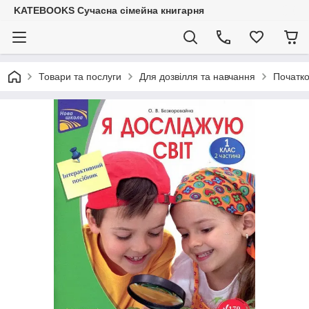
KATEBOOKS Сучасна сімейна книгарня
Товари та послуги
Для дозвілля та навчання
Початк